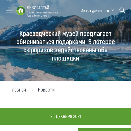
ВИЗИТ
АЛТАЙ
Автотуризм
ru
Туристический портал
Алтайского края
Краеведческий музей предлагает
Форум VISIT
Цветение
Медицинский
Алтайская
ALTAI
маральника
форум
зимовка
обмениваться подарками. В лотерее
сюрпризов задействованы обе
Туры
площадки
Где побывать
Чем заняться
Где остановиться
Главная
Новости
Где поесть
Карта
20 ДЕКАБРЯ 2021
Новости