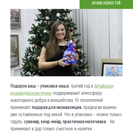
АРХИВ НОВОСТЕЙ
Что привезти (сувениры)
О регионе
Коллекция впечатлений
Другие рубрики
Подарок ваш – упаковка наша
: третий год в
Алтайском
краеведческом музее
поддерживают атмосферу
новогоднего добра и волшебства. От посетителей
принимают
подарки для незнакомцев
, предлагая взамен
уже оставленные под елкой. Что в упаковке – можно только
гадать:
сувенир, хенд-мейд, практичная мелочевка
… Не
принимают в дар только съестное и напитки.