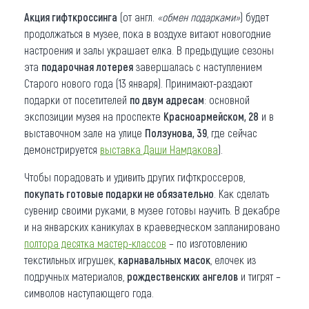
Акция гифткроссинга
(от англ.
«обмен подарками»
) будет
продолжаться в музее, пока в воздухе витают новогодние
настроения и залы украшает елка. В предыдущие сезоны
эта
подарочная лотерея
завершалась с наступлением
Старого нового года (13 января). Принимают-раздают
подарки от посетителей
по двум адресам
: основной
экспозиции музея на проспекте
Красноармейском, 28
и в
выставочном зале на улице
Ползунова, 39
, где сейчас
демонстрируется
выставка Даши Намдакова
).
Чтобы порадовать и удивить других гифткроссеров,
покупать готовые подарки не обязательно
. Как сделать
сувенир своими руками, в музее готовы научить. В декабре
и на январских каникулах в краеведческом запланировано
полтора десятка мастер-классов
– по изготовлению
текстильных игрушек,
карнавальных масок
, елочек из
подручных материалов,
рождественских ангелов
и тигрят –
символов наступающего года.