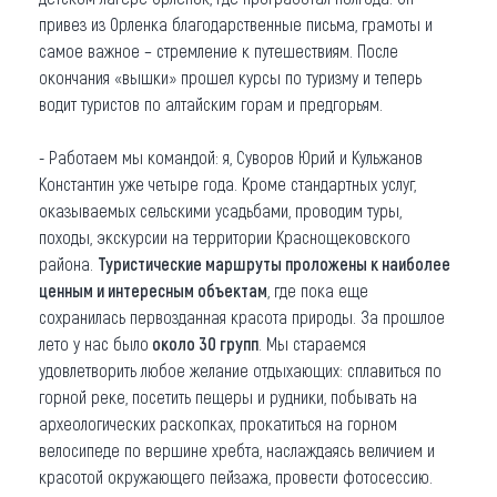
привез из Орленка благодарственные письма, грамоты и
самое важное – стремление к путешествиям. После
окончания «вышки» прошел курсы по туризму и теперь
водит туристов по алтайским горам и предгорьям.
- Работаем мы командой: я, Суворов Юрий и Кульжанов
Константин уже четыре года. Кроме стандартных услуг,
оказываемых сельскими усадьбами, проводим туры,
походы, экскурсии на территории Краснощековского
района.
Туристические маршруты проложены к наиболее
ценным и интересным объектам
, где пока еще
сохранилась первозданная красота природы. За прошлое
лето у нас было
около 30 групп
. Мы стараемся
удовлетворить любое желание отдыхающих: сплавиться по
горной реке, посетить пещеры и рудники, побывать на
археологических раскопках, прокатиться на горном
велосипеде по вершине хребта, наслаждаясь величием и
красотой окружающего пейзажа, провести фотосессию.