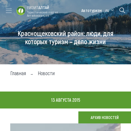
ВИЗИТ
АЛТАЙ
Автотуризм
ru
Туристический портал
Алтайского края
Краснощековский район: люди, для
Форум VISIT
Цветение
Медицинский
Алтайская
ALTAI
маральника
форум
зимовка
которых туризм – дело жизни
Туры
Где побывать
Главная
Новости
Чем заняться
Где остановиться
13 АВГУСТА 2015
Где поесть
Карта
АРХИВ НОВОСТЕЙ
Новости