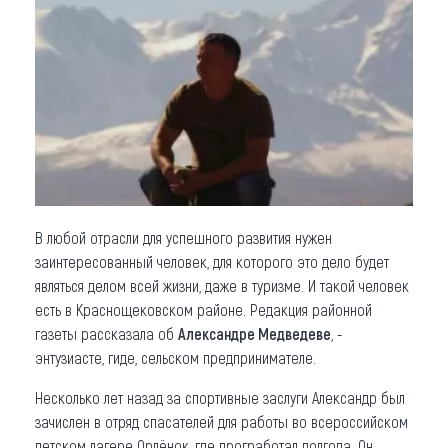
Что привезти (сувениры)
О регионе
Коллекция впечатлений
Другие рубрики
В любой отрасли для успешного развития нужен
заинтересованный человек, для которого это дело будет
являться делом всей жизни, даже в туризме. И такой человек
есть в Краснощековском районе. Редакция районной
газеты рассказала об
Александре Медведеве
, -
энтузиасте, гиде, сельском предпринимателе.
Несколько лет назад за спортивные заслуги Александр был
зачислен в отряд спасателей для работы во всероссийском
детском лагере Орлёнок, где програботал полгода. Он