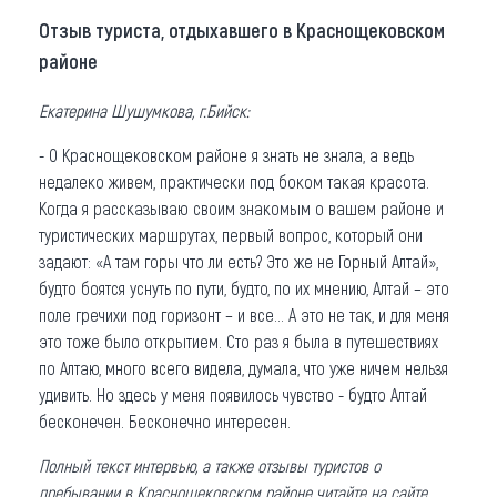
Отзыв туриста, отдыхавшего в Краснощековском
районе
Екатерина Шушумкова, г.Бийск:
- О Краснощековском районе я знать не знала, а ведь
недалеко живем, практически под боком такая красота.
Когда я рассказываю своим знакомым о вашем районе и
туристических маршрутах, первый вопрос, который они
задают: «А там горы что ли есть? Это же не Горный Алтай»,
будто боятся уснуть по пути, будто, по их мнению, Алтай – это
поле гречихи под горизонт – и все… А это не так, и для меня
это тоже было открытием. Сто раз я была в путешествиях
по Алтаю, много всего видела, думала, что уже ничем нельзя
удивить. Но здесь у меня появилось чувство - будто Алтай
бесконечен. Бесконечно интересен.
Полный текст интервью, а также отзывы туристов о
пребывании в Краснощековском районе читайте на сайте