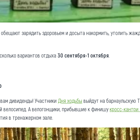
е обещают зарядить здоровьем и досыта накормить, утолить жаж
есколько вариантов отдыха
30 сентября-1 октября
.
ю
 вам дивиденды! Участники
Дня ходьбы
выйдут на барнаульскую Т
ой велосипед. А велогонщики, прибывшие к финишу
кросс-кантри
тия в тренажерном зале.