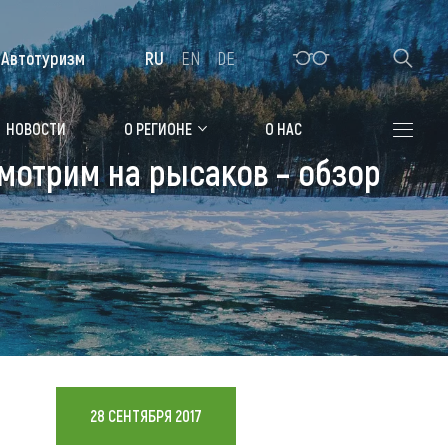
Автотуризм
RU
EN
DE
Алтайская зимовка
НОВОСТИ
О РЕГИОНЕ
О НАС
мотрим на рысаков – обзор
Где остановиться
Санатории
Гостиницы, отели
Коттеджи, базы
Сельские усадьбы
Мотели, придорожные отели
28 СЕНТЯБРЯ 2017