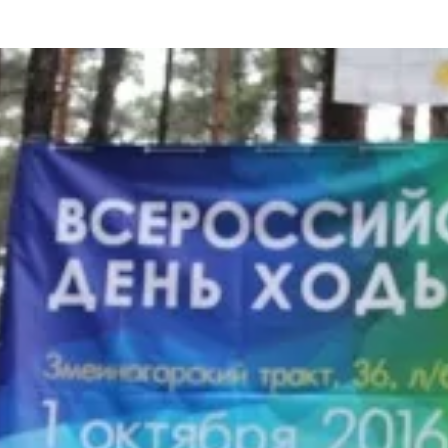
та
О регионе
ости
Общая информация
Как добраться
привезти (сувениры)
Люди, прославившие Ал
Карты и буклеты