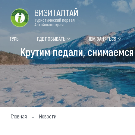
ВИЗИТ
АЛТАЙ
Туристический портал
Алтайского края
Форум VISIT ALTAI
Цвет
ТУРЫ
ГДЕ ПОБЫВАТЬ
ЧЕМ ЗАНЯТЬСЯ
Крутим педали, снимаемся
Туры
Где
Объек
Объек
Объек
Топ т
Для м
Главная
Новости