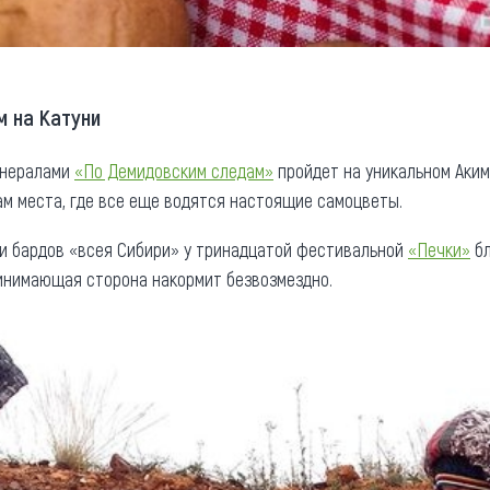
 на Катуни
инералами
«По Демидовским следам»
пройдет на уникальном Аки
м места, где все еще водятся настоящие самоцветы.
и бардов «всея Сибири» у тринадцатой фестивальной
«Печки»
бл
инимающая сторона накормит безвозмездно.