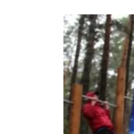
Где поесть
Кар
Нов
Рестораны
Кафе
Что 
Придорожные кафе
Другие рубрики
О нас
Реестр туроператоров
Алтайского края
Реестр туристических
агентств Алтайского края