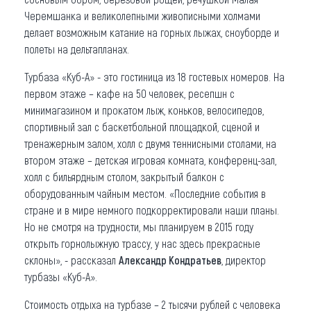
Черемшанка и великолепными живописными холмами
делает возможным катание на горных лыжах, сноуборде и
полеты на дельтапланах.
Турбаза «Куб-А» - это гостиница из 18 гостевых номеров. На
первом этаже – кафе на 50 человек, ресепшн с
минимагазином и прокатом лыж, коньков, велосипедов,
спортивный зал с баскетбольной площадкой, сценой и
тренажерным залом, холл с двумя теннисными столами, на
втором этаже – детская игровая комната, конференц-зал,
холл с бильярдным столом, закрытый балкон с
оборудованным чайным местом. «Последние события в
стране и в мире немного подкорректировали наши планы.
Но не смотря на трудности, мы планируем в 2015 году
открыть горнолыжную трассу, у нас здесь прекрасные
склоны», - рассказал
Александр Кондратьев
, директор
турбазы «Куб-А».
Стоимость отдыха на турбазе – 2 тысячи рублей с человека