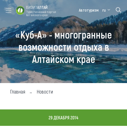
ВИЗИТ
АЛТАЙ
Автотуризм
ru
Туристический портал
Алтайского края
«Куб-А» - многогранные
Форум VISIT
Цветение
Медицинский
Алтайская
ALTAI
маральника
форум
зимовка
возможности отдыха в
Туры
Алтайском крае
Где побывать
Чем заняться
Где остановиться
Главная
Новости
Где поесть
Карта
29 ДЕКАБРЯ 2014
Новости