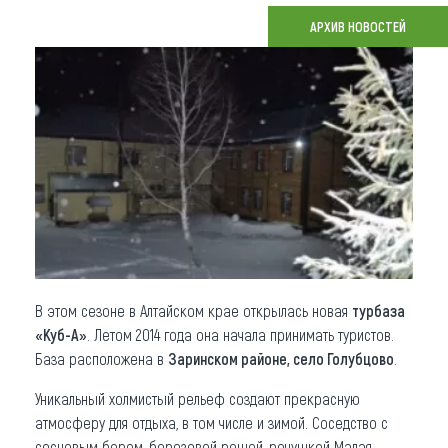
АРХИВ НОВОСТЕЙ
Что привезти (сувениры)
О регионе
Коллекция впечатлений
Другие рубрики
В этом сезоне в Алтайском крае открылась новая
турбаза
«Куб-А»
. Летом 2014 года она начала принимать туристов.
База расположена в
Заринском районе, село Голубцово
.
Уникальный холмистый рельеф создают прекрасную
атмосферу для отдыха, в том числе и зимой. Соседство с
сосновым бором, березовой рощей, речушкой Малая