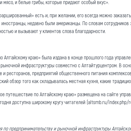
 мясо, и белые грибы, которые придают особый вкус».
аршированный» есть и, при желании, его всегда можно заказать.
 иностранцы, недавно были американцы. По словам сотрудников 
ностью и вызывают у клиентов слова благодарности.
о Алтайскому краю» была издана в конце прошлого года управле
 рыночной инфраструктуры совместно с Алтайтурцентром. В осн
е и ресторанов, предприятий общественного питания комплексов
кий обзор того как складывалась местная кухня, какие традици
ое путешествие по Алтайскому краю» размещена на сайте управ
одня доступна широкому кругу читателей (altsmb.ru/index.php/re
ия по предпринимательству и рыночной инфраструктуры Алтайско