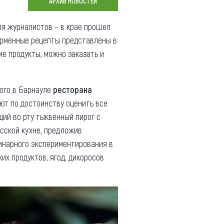
АРХИВ НОВОСТЕЙ
Коллекция впечатлений
я журналистов – в крае прошел
Блог путешественника
ирменные рецепты представлены в
ие продукты, можно заказать и
Видеогалерея
тай
Фотогалерея
ного в Барнауле
ресторана
ют по достоинству оценить все
щий во рту тыквенный пирог с
усской кухне, предложив
линарного экспериментирования в
их продуктов, ягод, дикоросов