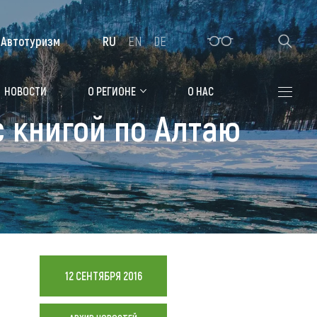
Автотуризм
RU
EN
DE
Алтайская зимовка
НОВОСТИ
О РЕГИОНЕ
О НАС
 книгой по Алтаю
Где остановиться
Санатории
Гостиницы, отели
Коттеджи, базы
Сельские усадьбы
Мотели, придорожные отели
12 СЕНТЯБРЯ 2016