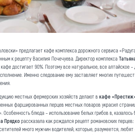
вловски» предлагает кафе комплекса дорожного сервиса «Радуга»
нным к рецепту Василия Почечуева. Директор комплекса
Татьян
 кафе достигает 90%. Поэтому все натуральное, все алтайское – д
сполнение. Именно следование ему заставляет многих путешест
ения.
одукцию местных фермерских хозяйств делают в
кафе «Престиж
менных фаршированных перцев местных поваров украсил страниц
. Особенность блюда – использование белых грибов в, казалось
а Прядко
рассказала как рождался рецепт романовских перцев: 
сетителей много мужчин водителей, которые, разумеется, любят 