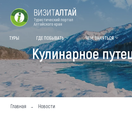
ВИЗИТ
АЛТАЙ
Туристический портал
Алтайского края
Форум VISIT ALTAI
Цвет
ТУРЫ
ГДЕ ПОБЫВАТЬ
ЧЕМ ЗАНЯТЬСЯ
Кулинарное путе
Туры
Где
Объек
Объек
Объек
Топ т
Главная
Новости
Для м