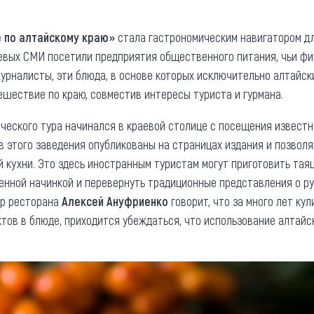
та
О регионе
е по алтайскому краю»
стала гастрономическим навигатором дл
ости
Общая информация
аевых СМИ посетили предприятия общественного питания, чьи ф
 журналисты, эти блюда, в основе которых исключительно алтайск
Как добраться
привезти (сувениры)
ешествие по краю, совместив интересы туриста и гурмана.
Люди, прославившие Ал
Карты и буклеты
ческого тура начинался в краевой столице с посещения извест
 этого заведения опубликованы на страницах издания и позволя
 кухни. Это здесь иностранным туристам могут приготовить тая
венной начинкой и перевернуть традиционные представления о р
ор ресторана
Алексей Ануфриенко
говорит, что за много лет ку
тов в блюде, приходится убеждаться, что использование алтайск