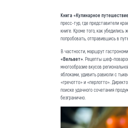
Где поесть
Кар
Книга «Кулинарное путешестви
Нов
Рестораны
пресс-тур, где представители кр
книге. Кроме того, как убедились
Кафе
Что 
попробовать, отправившись в пут
Придорожные кафе
В частности, маршрут гастрономи
«Вельвет»
. Рецепты шеф-поваров
многообразие вкусов региональной
яблоками, удивить равиоли с тык
Другие рубрики
«гречотто» и «перлотто». Директ
О нас
поиске удачного сочетания продук
безгранично.
Реестр туроператоров
Алтайского края
Реестр туристических
агентств Алтайского края