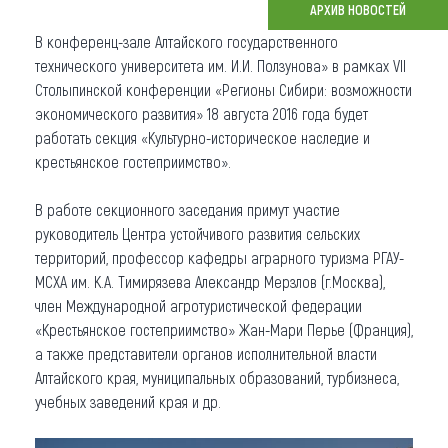
АРХИВ НОВОСТЕЙ
Что привезти (сувениры)
В конференц-зале Алтайского государственного
технического университета им. И.И. Ползунова» в рамках VII
О регионе
Столыпинской конференции «Регионы Сибири: возможности
экономического развития» 18 августа 2016 года будет
Коллекция впечатлений
работать секция «Культурно-историческое наследие и
крестьянское гостеприимство».
Другие рубрики
В работе секционного заседания примут участие
руководитель Центра устойчивого развития сельских
территорий, профессор кафедры аграрного туризма РГАУ-
МСХА им. К.А. Тимирязева Александр Мерзлов (г.Москва),
член Международной агротуристической федерации
«Крестьянское гостеприимство» Жан-Мари Перье (Франция),
а также представители органов исполнительной власти
Алтайского края, муниципальных образований, турбизнеса,
учебных заведений края и др.