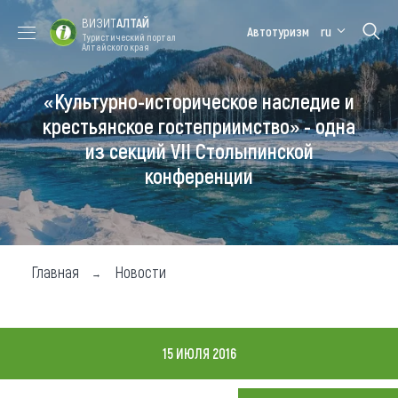
ВИЗИТ
АЛТАЙ
Автотуризм
ru
Туристический портал
Алтайского края
«Культурно-историческое наследие и
Форум VISIT
Цветение
Медицинский
Алтайская
ALTAI
маральника
форум
зимовка
крестьянское гостеприимство» - одна
из секций VII Столыпинской
Туры
конференции
Где побывать
Чем заняться
Где остановиться
Главная
Новости
Где поесть
Карта
15 ИЮЛЯ 2016
Новости