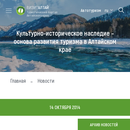
ВИЗИТ
АЛТАЙ
Автотуризм
ru
Туристический портал
Алтайского края
Культурно-историческое наследие –
Форум VISIT
Цветение
Медицинский
Алтайская
ALTAI
маральника
форум
зимовка
основа развития туризма в Алтайском
крае
Туры
Где побывать
Чем заняться
Главная
Новости
Где остановиться
Где поесть
14 ОКТЯБРЯ 2014
Карта
АРХИВ НОВОСТЕЙ
Новости