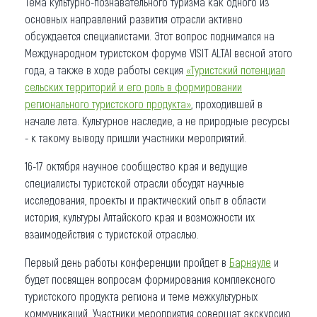
Тема культурно-познавательного туризма как одного из
основных направлений развития отрасли активно
обсуждается специалистами. Этот вопрос поднимался на
Международном туристском форуме VISIT ALTAI весной этого
года, а также в ходе работы секция
«Туристский потенциал
сельских территорий и его роль в формировании
регионального туристского продукта»
, проходившей в
начале лета. Культурное наследие, а не природные ресурсы
- к такому выводу пришли участники мероприятий.
16-17 октября научное сообщество края и ведущие
специалисты туристской отрасли обсудят научные
исследования, проекты и практический опыт в области
история, культуры Алтайского края и возможности их
взаимодействия с туристской отраслью.
Первый день работы конференции пройдет в
Барнауле
и
будет посвящен вопросам формирования комплексного
туристского продукта региона и теме межкультурных
коммуникаций. Участники мероприятия совершат экскурсию