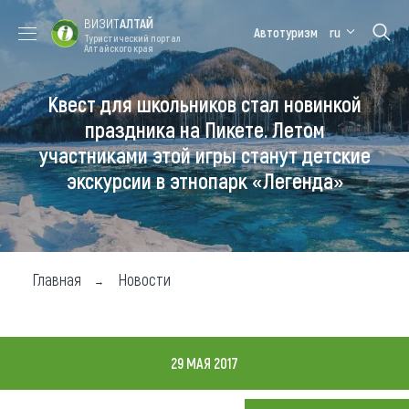
ВИЗИТ
АЛТАЙ
Автотуризм
ru
Туристический портал
Алтайского края
Квест для школьников стал новинкой
Форум VISIT
Цветение
Медицинский
Алтайская
ALTAI
маральника
форум
зимовка
праздника на Пикете. Летом
участниками этой игры станут детские
Туры
экскурсии в этнопарк «Легенда»
Где побывать
Чем заняться
Где остановиться
Главная
Новости
Где поесть
Карта
29 МАЯ 2017
Новости