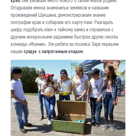
края
, они узнавали много нового о своей малой родине.
Отгадывали имена знаменитых земляков и названия
произведений Шукшина, демонстрировали знание
географии края и собирали его карту-пазл. Разгадать
шифр, подобрать ключ к тайному замку и справиться с
другими интересными заданиями быстрее других смогла
команда «Молния». Эти ребята из поселка Заря первыми
нашли
сундук с запрятанным кладом
.