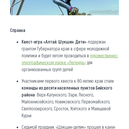
Справка
Квест-игра «Алтай. Шукшин. Дети»
подержан
грантом Губернатора края в сфере молодежной
политики и будет летом проводиться в
художественно-
этнографическом парке «Легенда»
для
организованных групп детей.
Участниками первого квеста к 80-летию края стали
команды из десяти населенных пунктов Бийского
района
: Верх-Катунского, Зари, Лесного,
Малоенисейского, Новиковского, Первомайского,
Светлоозерского, Сросток, Усятского и Мальцевой
Курьи.
Седьмой праздник «Шукшин-детям» прошел в канун