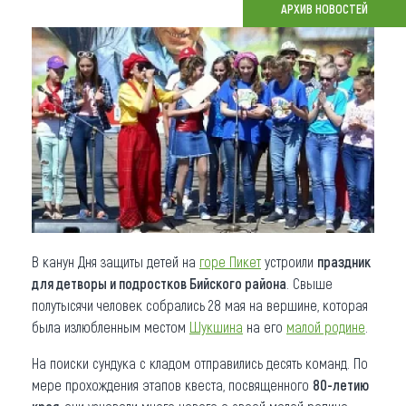
АРХИВ НОВОСТЕЙ
Что привезти (сувениры)
О регионе
Коллекция впечатлений
Другие рубрики
В канун Дня защиты детей на
горе Пикет
устроили
праздник
для детворы и подростков Бийского района
. Свыше
полутысячи человек собрались 28 мая на вершине, которая
была излюбленным местом
Шукшина
на его
малой родине
.
На поиски сундука с кладом отправились десять команд. По
мере прохождения этапов квеста, посвященного
80-летию