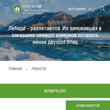
ВИЗИТ
АЛТАЙ
Автотуризм
ru
Туристический портал
Алтайского края
Лебеди – разлетаются. Из зимовавших в
Форум VISIT
Цветение
Медицинский
Алтайская
ALTAI
маральника
форум
зимовка
заказнике семисот кликунов осталось
менее двухсот птиц
Туры
Где побывать
Чем заняться
Главная
Новости
Где остановиться
Где поесть
06 МАРТА 2017
Карта
АРХИВ НОВОСТЕЙ
Новости