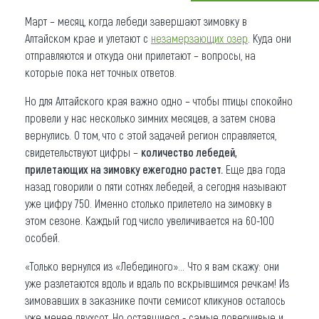
Март – месяц, когда лебеди завершают зимовку в
Что привезти (сувениры)
Алтайском крае и улетают с
незамерзающих озер
. Куда они
О регионе
отправляются и откуда они прилетают – вопросы, на
которые пока нет точных ответов.
Коллекция впечатлений
Но для Алтайского края важно одно – чтобы птицы спокойно
Другие рубрики
провели у нас несколько зимних месяцев, а затем снова
вернулись. О том, что с этой задачей регион справляется,
свидетельствуют цифры –
количество лебедей,
прилетающих на зимовку ежегодно растет.
Еще два года
назад говорили о пяти сотнях лебедей, а сегодня называют
уже цифру 750. Именно столько прилетело на зимовку в
этом сезоне. Каждый год число увеличивается на 60-100
особей.
«Только вернулся из «Лебединого»… Что я вам скажу: они
уже разлетаются вдоль и вдаль по вскрывшимся речкам! Из
зимовавших в заказнике почти семисот кликунов осталось
уже менее двухсот. Но оставшиеся - самые доверчивые и