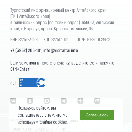
Туристский информационный центр Алтайского края
(ТИЦ Алтайского края)
Юридический адрес (почтовый адрес): 656043, Алтайский
край, г. Барнаул, просп. Красноармейский, 16а
ИНН 2225223458 КПП 222501001 ОГРН 1212200029612
+7 (3852) 206-101
,
info@visitaltai.info
Если заметили в тексте опечатку, выделите её и нажмите
Ctrl+Enter
null
Пользуясь сайтом, вы
соглашаетесь с тем, что мы
Соглашаюсь
© 2026 «visitaltai» Все права защищены.
используем файлы cookies.
Политика конфиденциальности