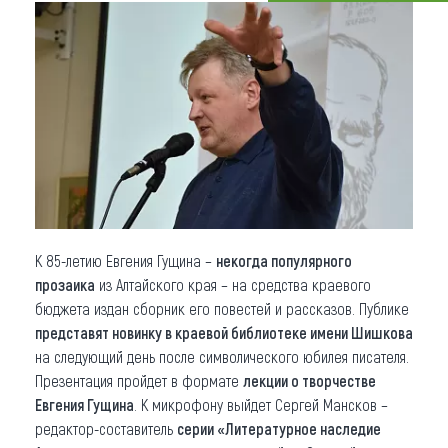
Что привезти (сувениры)
О регионе
Коллекция впечатлений
Другие рубрики
К 85-летию Евгения Гущина –
некогда популярного
прозаика
из Алтайского края – на средства краевого
бюджета издан сборник его повестей и рассказов. Публике
представят новинку в краевой библиотеке имени Шишкова
на следующий день после символического юбилея писателя.
Презентация пройдет в формате
лекции о творчестве
Евгения Гущина
. К микрофону выйдет Сергей Мансков –
редактор-составитель
серии «Литературное наследие