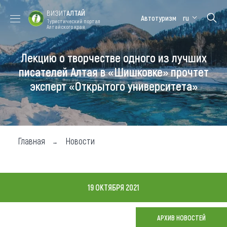
ВИЗИТ
АЛТАЙ
Автотуризм
ru
Туристический портал
Алтайского края
Лекцию о творчестве одного из лучших
Форум VISIT
Цветение
Медицинский
Алтайская
ALTAI
маральника
форум
зимовка
писателей Алтая в «Шишковке» прочтет
эксперт «Открытого университета»
Туры
Где побывать
Чем заняться
Главная
Новости
Где остановиться
Где поесть
19 ОКТЯБРЯ 2021
Карта
АРХИВ НОВОСТЕЙ
Новости