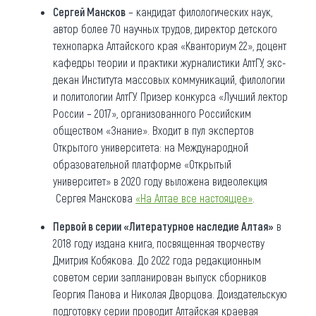
Сергей Мансков
– кандидат филологических наук,
автор более 70 научных трудов, директор детского
технопарка Алтайского края «Кванториум 22», доцент
кафедры теории и практики журналистики АлтГУ, экс-
декан Института массовых коммуникаций, филологии
и политологии АлтГУ. Призер конкурса «Лучший лектор
России – 2017», организованного Российским
обществом «Знание». Входит в пул экспертов
Открытого университета: на Международной
образовательной платформе «Открытый
университет» в 2020 году выложена видеолекция
Сергея Манскова
«На Алтае все настоящее»
.
Первой в серии «Литературное наследие Алтая»
в
2018 году издана книга, посвященная творчеству
Дмитрия Кобякова. До 2022 года редакционным
советом серии запланирован выпуск сборников
Георгия Панова и Николая Дворцова. Доиздательскую
подготовку серии проводит Алтайская краевая