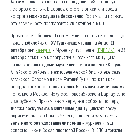
Алтая»
, несколько лет назад вошедший в «Золотой пул
лекторов страны». В Барнауле его знают как книговеда,
которого
можно слушать бесконечно
. Гостям «Шишковки»
эта возможность представится
20 октября
в 17.00.
Презентация сборника Евгения Гущина состоится за день до
начала
юбилейных – XV Гущинских чтений
на Алтае.
21
октября
они
начнутся
в Музее культуры Алтая (
ГМИЛИКА
), а
22
октября
памятные мероприятия в честь Евгения Гущина
запланированы
в доме-музее писателя в поселке Катунь
Алтайского района и межпоселенческой библиотеке села
Алтайское. Современникам Евгений Гущин памятен как
автор, книги которого
печатались 50-тысячными тиражами
не только в Москве, Иркутске, Новосибирске и Барнауле, но
и за рубежом. Причем, как утверждают собратья по перу,
тиражи
раскупались в считанные дни
. Гущинскую прозу
экранизировали в Новосибирске, а повести за четверть
века
много раз удостаивали премий
– журнала «Наш
современник» и Союза писателей России, ВЦСПС и трижды –