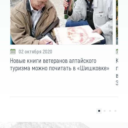
02 октября 2020
3
Новые книги ветеранов алтайского
К 17
туризма можно почитать в «Шишковке»
публ
вышл
Эпох