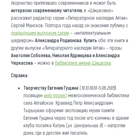
творчество притягивало современников и может быть
интересно современному читателю
, в «Шишковке»
расскажет редактор серии «Литературное наследие Алтая»
Сергей Мансков. Полтора года назад он знакомил публику с
предыдущим выпуском серии
– «интеллектуальным
шедевром»
Александра Родионова
.
Купить
обе эти книги и
другие выпуски «Литературного наследия Алтая» – прозы
Анатолия Соболева, Николая Ядринцева и Александра
Черкасова
– можно в
библиотеке имени Шишкова
.
Справка
Творчеству Евгения Гущина
(
19.10.1936-5.06.
2005
)
посвящен
web-проект
межпоселенческой библиотеки
села Алтайское. Краевед Петр Александрович
Тырышкин оформил экспозицию музея памяти
Евгения Гущина через год после его кончины в здании
клуба поселка Катунь (
ул. Центральная, 6
) – напротив
дома, где в детстве жил писатель.