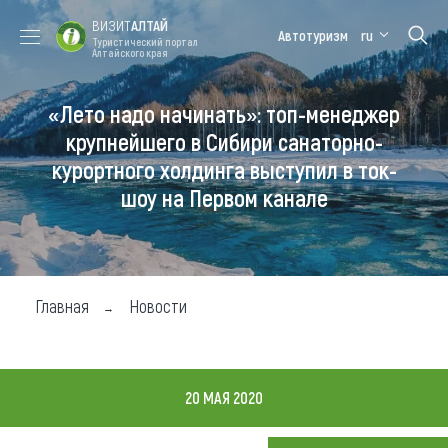
ВИЗИТ
АЛТАЙ
Автотуризм
ru
Туристический портал
Алтайского края
«Лето надо начинать»: топ-менеджер
Форум VISIT
Цветение
Медицинский
Алтайская
ALTAI
маральника
форум
зимовка
крупнейшего в Сибири санаторно-
курортного холдинга выступил в ток-
Туры
шоу на Первом канале
Где побывать
Чем заняться
Где остановиться
Главная
Новости
Где поесть
Карта
20 МАЯ 2020
Новости