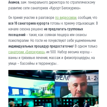
Акимов
, зам. генерального директора по стратегическому
развитию сети санаториев «Курорт Белокуриха».
Он принял участие в разговоре
по видеосвязи
, сообщив, что
все 16 санаториев курорта
готовы к приему отдыхающих. В
начале сезона решено
не предлагать групповых
посещений
– таких, как соляная пещера или сеансы
психотерапии. Но гости не почувствуют себя ущемленными:
индивидуальных процедур предостаточно
! В одном только
санатории «Белокуриха»
их 500. Набор весьма хорош –
ванны и грязевые лечения, массаж и физиопроцедуры, на
улице – бассейны и терренкуры...