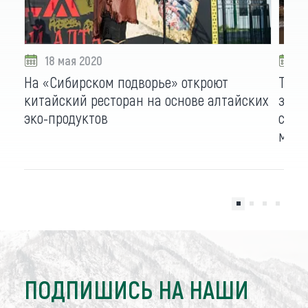
18 мая 2020
1
На «Сибирском подворье» откроют
Три 
китайский ресторан на основе алтайских
заим
эко-продуктов
сдел
мест
ПОДПИШИСЬ НА НАШИ