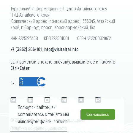
Туристский информационный центр Алтайского края
(ТИЦ Алтайского края)
Юридический адрес (почтовый адрес): 656043, Алтайский
край, г. Барнаул, просп. Красноармейский, 16а
ИНН 2225223458 КПП 222501001 ОГРН 1212200029612
+7 (3852) 206-101
,
info@visitaltai.info
Если заметили в тексте опечатку, выделите её и нажмите
Ctrl+Enter
null
Пользуясь сайтом, вы
соглашаетесь с тем, что мы
Соглашаюсь
© 2026 «visitaltai» Все права защищены.
используем файлы cookies.
Политика конфиденциальности