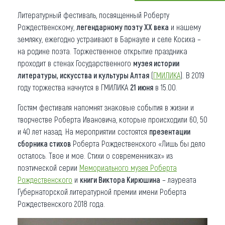
Литературный фестиваль, посвященный Роберту
Что привезти (сувениры)
Рождественскому,
легендарному поэту XX века
и нашему
О регионе
земляку, ежегодно устраивают в Барнауле и селе Косиха –
на родине поэта. Торжественное открытие праздника
Коллекция впечатлений
проходит в стенах Государственного
музея истории
литературы, искусства и культуры Алтая
(
ГМИЛИКА
). В 2019
Другие рубрики
году торжества начнутся в ГМИЛИКА
21 июня
в 15.00.
Гостям фестиваля напомнят знаковые события в жизни и
творчестве Роберта Ивановича, которые происходили 60, 50
и 40 лет назад. На мероприятии состоятся
презентации
сборника стихов
Роберта Рождественского «Лишь бы дело
осталось. Твое и мое. Стихи о современниках» из
поэтической серии
Мемориального музея Роберта
Рождественского
и
книги Виктора Кирюшина
– лауреата
Губернаторской литературной премии имени Роберта
Рождественского 2018 года.