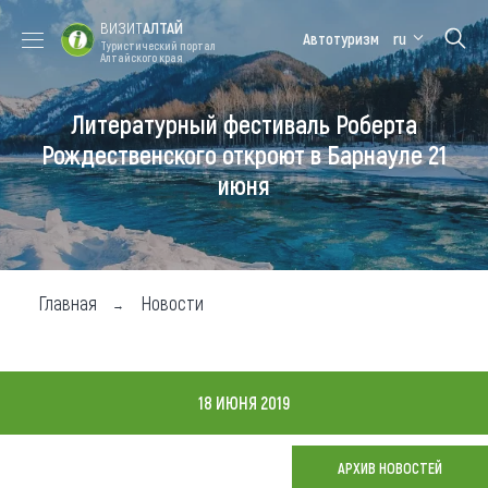
ВИЗИТ
АЛТАЙ
Автотуризм
ru
Туристический портал
Алтайского края
Литературный фестиваль Роберта
Форум VISIT
Цветение
Медицинский
Алтайская
ALTAI
маральника
форум
зимовка
Рождественского откроют в Барнауле 21
июня
Туры
Где побывать
Чем заняться
Главная
Новости
Где остановиться
Где поесть
18 ИЮНЯ 2019
Карта
АРХИВ НОВОСТЕЙ
Новости