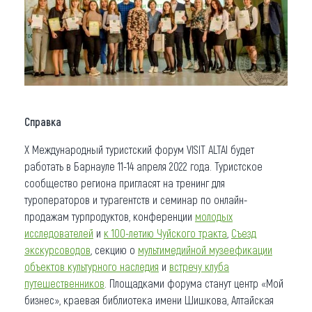
Справка
Х Международный туристский форум VISIT ALTAI будет
работать в Барнауле 11-14 апреля 2022 года. Туристское
сообщество региона пригласят на тренинг для
туроператоров и турагентств и семинар по онлайн-
продажам турпродуктов, конференции
молодых
исследователей
и
к 100-летию Чуйского тракта
,
Съезд
экскурсоводов
, секцию о
мультимедийной музеефикации
объектов культурного наследия
и
встречу клуба
путешественников
. Площадками форума станут центр «Мой
бизнес», краевая библиотека имени Шишкова, Алтайская