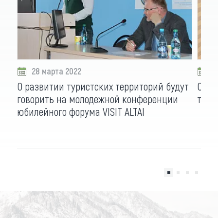
28 марта 2022
1
О развитии туристских территорий будут
Опуб
говорить на молодежной конференции
тури
юбилейного форума VISIT ALTAI