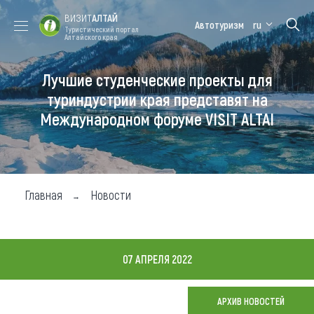
ВИЗИТ
АЛТАЙ
Автотуризм
ru
Туристический портал
Алтайского края
Лучшие студенческие проекты для
Форум VISIT
Цветение
Медицинский
Алтайская
ALTAI
маральника
форум
зимовка
туриндустрии края представят на
Международном форуме VISIT ALTAI
Туры
Где побывать
Чем заняться
Главная
Новости
Где остановиться
Где поесть
07 АПРЕЛЯ 2022
Карта
АРХИВ НОВОСТЕЙ
Новости