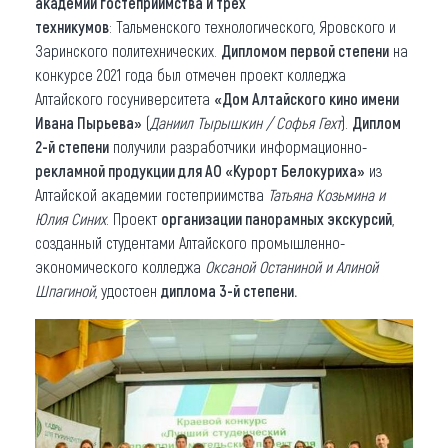
академии гостеприимства и трех
техникумов
: Тальменского технологического, Яровского и
Заринского политехнических.
Дипломом первой степени
на
конкурсе 2021 года был отмечен проект колледжа
Алтайского госуниверситета
«Дом Алтайского кино имени
Ивана Пырьева»
(
Даниил Тырышкин / Софья Гехт
).
Диплом
2-й степени
получили разработчики информационно-
рекламной продукции для АО «Курорт Белокуриха»
из
Алтайской академии гостеприимства
Татьяна Козьмина и
Юлия Синих
. Проект
организации панорамных экскурсий
,
созданный студентами Алтайского промышленно-
экономического колледжа
Оксаной Останиной и Алиной
Шпагиной
, удостоен
диплома 3-й степени.