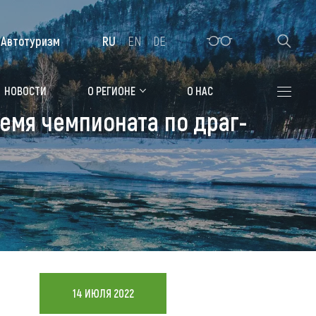
Автотуризм
RU
EN
DE
Алтайская зимовка
НОВОСТИ
О РЕГИОНЕ
О НАС
емя чемпионата по драг-
Где остановиться
Санатории
Гостиницы, отели
Коттеджи, базы
Сельские усадьбы
Мотели, придорожные отели
14 ИЮЛЯ 2022