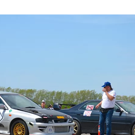
та
О регионе
ости
Общая информация
Как добраться
привезти (сувениры)
Люди, прославившие Ал
Карты и буклеты