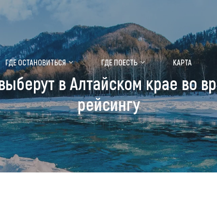
ение маральника
Медицинский форум
ГДЕ ОСТАНОВИТЬСЯ
ГДЕ ПОЕСТЬ
КАРТА
выберут в Алтайском крае во вр
 побывать
Чем заняться
рейсингу
ты природы
Календарь событий
ты истории и культуры
Аудиогид
ты развлечений
Мой маршрут
уристических мест
аломобильных граждан