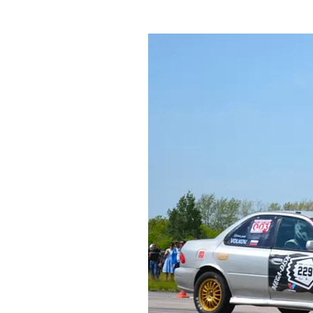
Где поесть
Кар
Нов
Рестораны
Кафе
Что 
Придорожные кафе
Другие рубрики
О нас
Реестр туроператоров
Алтайского края
Реестр туристических
агентств Алтайского края