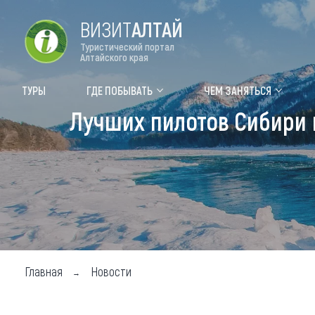
ВИЗИТ
АЛТАЙ
Туристический портал
Алтайского края
Форум VISIT ALTAI
Цвет
ТУРЫ
ГДЕ ПОБЫВАТЬ
ЧЕМ ЗАНЯТЬСЯ
Лучших пилотов Сибири 
Туры
Где
Объек
Объек
Объек
Топ т
Для м
Главная
Новости