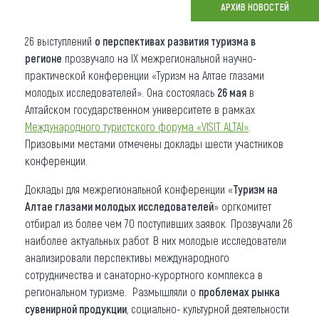
АРХИВ НОВОСТЕЙ
Что привезти (сувениры)
26 выступлений
о перспективах развития туризма в
О регионе
регионе
прозвучало на IX межрегиональной научно-
практической конференции «Туризм на Алтае глазами
Коллекция впечатлений
молодых исследователей». Она состоялась
26 мая
в
Алтайском государственном университете в рамках
Другие рубрики
Международного туристского форума «VISIT ALTAI»
.
Призовыми местами отмечены доклады шести участников
конференции.
Доклады для межрегиональной конференции «
Туризм на
Алтае глазами молодых исследователей
» оргкомитет
отбирал из более чем 70 поступивших заявок. Прозвучали 26
наиболее актуальных работ. В них молодые исследователи
анализировали перспективы международного
сотрудничества и санаторно-курортного комплекса в
региональном туризме. Размышляли о
проблемах рынка
сувенирной продукции
, социально- культурной деятельности