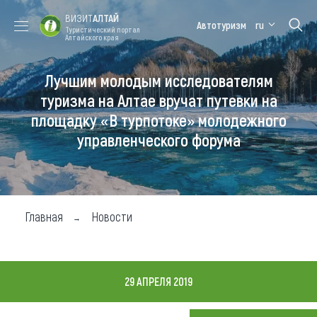
ВИЗИТ
АЛТАЙ
Автотуризм
ru
Туристический портал
Алтайского края
Лучшим молодым исследователям
Форум VISIT
Цветение
Медицинский
Алтайская
ALTAI
маральника
форум
зимовка
туризма на Алтае вручат путевки на
площадку «В турпотоке» молодежного
Туры
управленческого форума
Где побывать
Чем заняться
Где остановиться
Главная
Новости
Где поесть
Карта
29 АПРЕЛЯ 2019
Новости