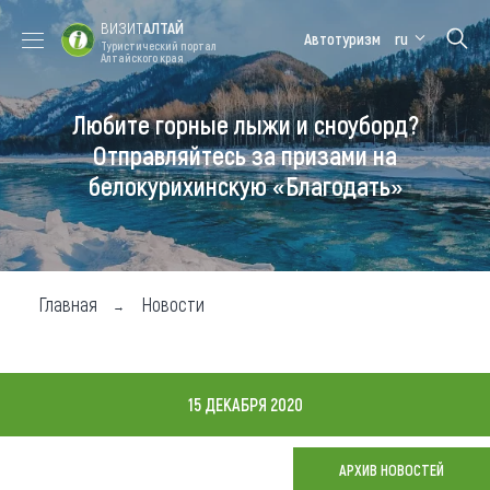
ВИЗИТ
АЛТАЙ
Автотуризм
ru
Туристический портал
Алтайского края
Любите горные лыжи и сноуборд?
Форум VISIT
Цветение
Медицинский
Алтайская
ALTAI
маральника
форум
зимовка
Отправляйтесь за призами на
белокурихинскую «Благодать»
Туры
Где побывать
Чем заняться
Главная
Новости
Где остановиться
Где поесть
15 ДЕКАБРЯ 2020
Карта
АРХИВ НОВОСТЕЙ
Новости