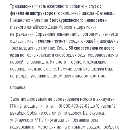
Традиционная часть ежегодного события –
спуск с
факелами инструкторов
горнолыжной школы «Валенки».
Новшество – участие
белокурихинского «новосела»
:
главного алтайского Деда Мороза в церемонии
награждения. Соревновательная часть программы начнется
с дисциплины
«слалом-гигант»
среди юношей и девушек в
трех возрастных группах. Около
50 спортсменов со всего
края
на горных лыжах и сноубордах будут соревноваться в
первой половине дня. Их сменят любители, желающие
посоперничать на склоне. Помимо асов скольжения будет
награжден участник в самом оригинальном костюме.
Справка
Зарегистрироваться на соревнования можно в аккаунтах
ГЛК «Благодать» и по тел.: (8) 800-700-99-89 до 10 часов 19
декабря. Событие состоится по адресу: Белокуриха,
ул.Славского, 77 (ГЛК «Благодать»). Организаторы
подчеркивают: мероприятие на открытом воздухе пройдет с