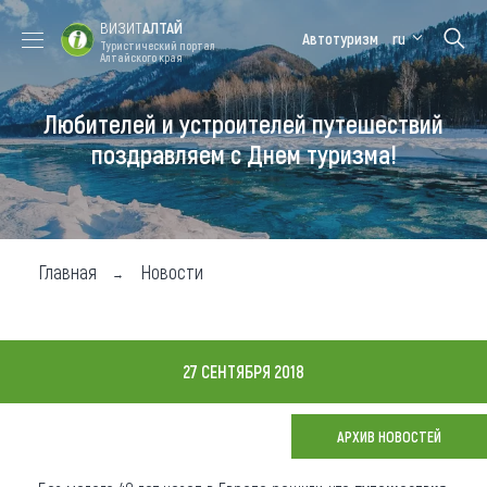
ВИЗИТ
АЛТАЙ
Автотуризм
ru
Туристический портал
Алтайского края
Любителей и устроителей путешествий
Форум VISIT
Цветение
Медицинский
Алтайская
ALTAI
маральника
форум
зимовка
поздравляем с Днем туризма!
Туры
Где побывать
Главная
Новости
Чем заняться
Где остановиться
27 СЕНТЯБРЯ 2018
Где поесть
Карта
АРХИВ НОВОСТЕЙ
Новости