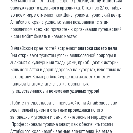
Без малого 40 лет назад в Европе решили, что
путешествия
заслуживают отдельного праздника
. С тех пор 27 сентября
Что привезти (сувениры)
во всем мире отмечают как День туризма. Туристский центр
Алтайского края с удовольствием поздравляет с этим
О регионе
праздником всех, кто причастен к организации путешествий
Коллекция впечатлений
и сам любит бывать в новых местах!
В Алтайском крае гостей встречают
знатоки своего дела
.
Другие рубрики
Они открывают туристам уголки великолепной природы и
знакомят с культурными традициями, приобщают к истории
Большого Алтая и дарят здоровье на курортах, известных на
всю страну. Команда Алтайтурцентра желает коллегам
наплыва благожелательных и любопытных
путешественников и
неизменно удачных туров
!
Любите путешествовать – приезжайте на Алтай: здесь вас
ждет теплый прием и
опытные проводники
по его
заповедным уголкам и самым интересным маршрутам!
Профессионалы туризма знают, как обеспечить гостям
Алтайского края незабываемые впечатления. На Алтае