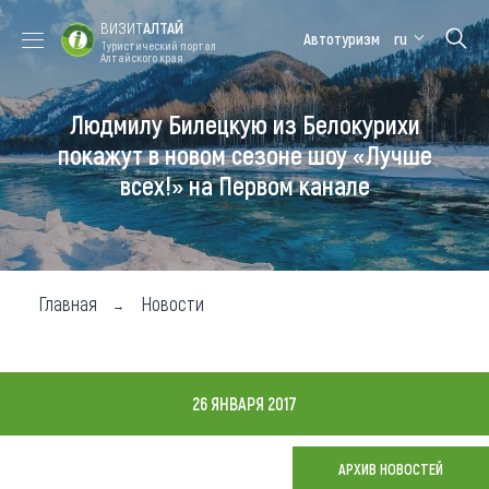
ВИЗИТ
АЛТАЙ
Автотуризм
ru
Туристический портал
Алтайского края
Людмилу Билецкую из Белокурихи
Форум VISIT
Цветение
Медицинский
Алтайская
ALTAI
маральника
форум
зимовка
покажут в новом сезоне шоу «Лучше
всех!» на Первом канале
Туры
Где побывать
Чем заняться
Главная
Новости
Где остановиться
Где поесть
26 ЯНВАРЯ 2017
Карта
АРХИВ НОВОСТЕЙ
Новости