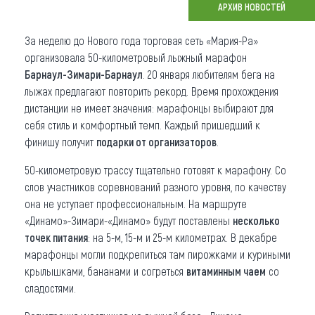
АРХИВ НОВОСТЕЙ
Что привезти (сувениры)
За неделю до Нового года торговая сеть «Мария-Ра»
О регионе
организовала 50-километровый лыжный марафон
Барнаул-Зимари-Барнаул
. 20 января любителям бега на
Коллекция впечатлений
лыжах предлагают повторить рекорд. Время прохождения
дистанции не имеет значения: марафонцы выбирают для
Другие рубрики
себя стиль и комфортный темп. Каждый пришедший к
финишу получит
подарки от организаторов
.
50-километровую трассу тщательно готовят к марафону. Со
слов участников соревнований разного уровня, по качеству
она не уступает профессиональным. На маршруте
«Динамо»-Зимари-«Динамо» будут поставлены
несколько
точек питания
: на 5-м, 15-м и 25-м километрах. В декабре
марафонцы могли подкрепиться там пирожками и куриными
крылышками, бананами и согреться
витаминным чаем
со
сладостями.