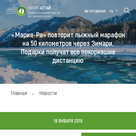
ВИЗИТ
АЛТАЙ
Автотуризм
ru
Туристический портал
Алтайского края
«Мария-Ра» повторит лыжный марафон
Форум VISIT
Цветение
Медицинский
Алтайская
ALTAI
маральника
форум
зимовка
на 50 километров через Зимари.
Подарки получат все покорившие
Туры
дистанцию
Где побывать
Чем заняться
Где остановиться
Главная
Новости
Где поесть
Карта
16 ЯНВАРЯ 2019
Новости