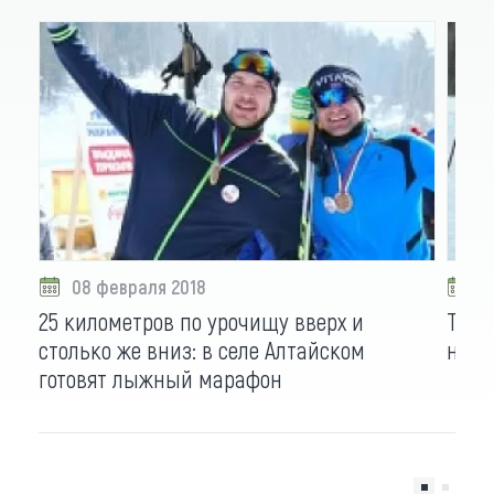
08 февраля 2018
0
25 километров по урочищу вверх и
Тягу
столько же вниз: в селе Алтайском
на п
готовят лыжный марафон