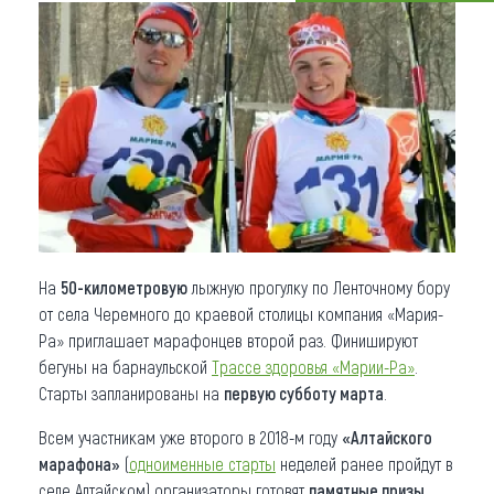
Что привезти (сувениры)
О регионе
Коллекция впечатлений
Другие рубрики
На
50-километровую
лыжную прогулку по Ленточному бору
от села Черемного до краевой столицы компания «Мария-
Ра» приглашает марафонцев второй раз. Финишируют
бегуны на барнаульской
Трассе здоровья «Марии-Ра»
.
Старты запланированы на
первую субботу марта
.
Всем участникам уже второго в 2018-м году
«Алтайского
марафона»
(
одноименные старты
неделей ранее пройдут в
селе Алтайском) организаторы готовят
памятные призы
.