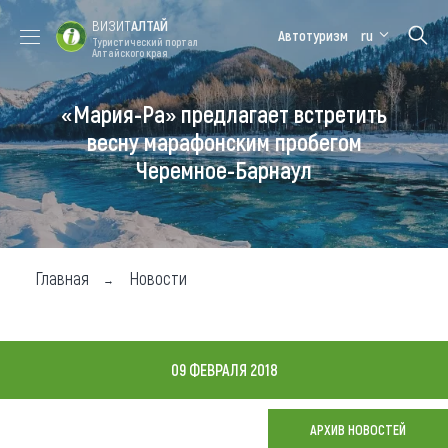
ВИЗИТ
АЛТАЙ
Автотуризм
ru
Туристический портал
Алтайского края
«Мария-Ра» предлагает встретить
Форум VISIT
Цветение
Медицинский
Алтайская
ALTAI
маральника
форум
зимовка
весну марафонским пробегом
Черемное-Барнаул
Туры
Где побывать
Чем заняться
Главная
Новости
Где остановиться
Где поесть
09 ФЕВРАЛЯ 2018
Карта
АРХИВ НОВОСТЕЙ
Новости