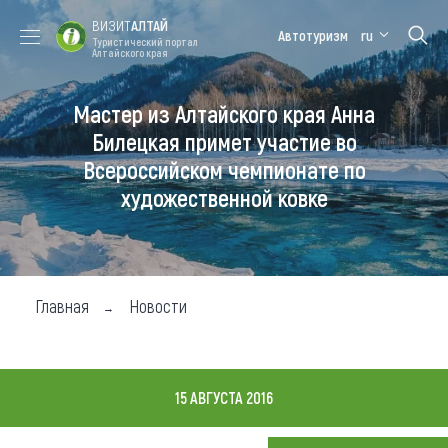
ВИЗИТ
АЛТАЙ
Автотуризм
ru
Туристический портал
Алтайского края
Мастер из Алтайского края Анна
Форум VISIT
Цветение
Медицинский
Алтайская
ALTAI
маральника
форум
зимовка
Билецкая примет участие во
Всероссийском чемпионате по
Туры
художественной ковке
Где побывать
Чем заняться
Где остановиться
Главная
Новости
Где поесть
Карта
15 АВГУСТА 2016
Новости