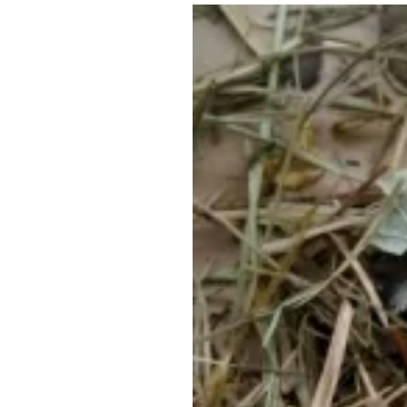
Где поесть
Кар
Нов
Рестораны
Кафе
Что 
Придорожные кафе
Другие рубрики
О нас
Реестр туроператоров
Алтайского края
Реестр туристических
агентств Алтайского края