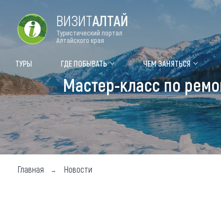
ВИЗИТ
АЛТАЙ
Туристический портал
Алтайского края
Форум VISIT ALTAI
Цвет
ТУРЫ
ГДЕ ПОБЫВАТЬ
ЧЕМ ЗАНЯТЬСЯ
Мастер-класс по ремо
Туры
Где
Объек
Объек
Объек
Главная
Новости
Топ т
Для м