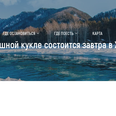
ение маральника
Медицинский форум
ГДЕ ОСТАНОВИТЬСЯ
ГДЕ ПОЕСТЬ
КАРТА
шной кукле состоится завтра в
 побывать
Чем заняться
ты природы
Календарь событий
ты истории и культуры
Аудиогид
ты развлечений
Мой маршрут
уристических мест
аломобильных граждан