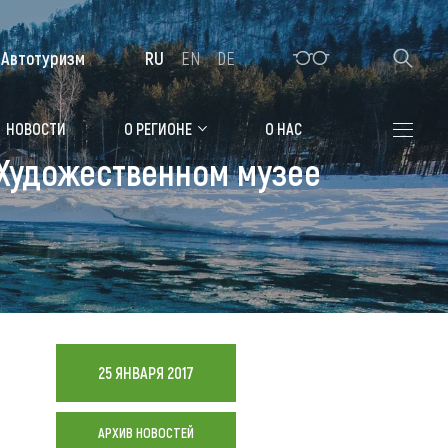
Автотуризм
RU
EN
DE
Алтайская зимовка
НОВОСТИ
О РЕГИОНЕ
О НАС
 Художественном музее
Где остановиться
Санатории
Гостиницы, отели
Коттеджи, базы
Сельские усадьбы
25 ЯНВАРЯ 2017
Мотели, придорожные отели
АРХИВ НОВОСТЕЙ