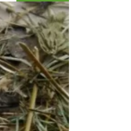
Коллекция впечатлений
Блог путешественника
Видеогалерея
тай
Фотогалерея