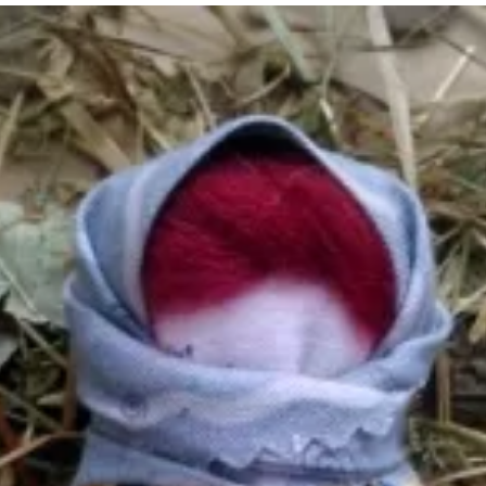
та
О регионе
ости
Общая информация
Как добраться
привезти (сувениры)
Люди, прославившие Ал
Карты и буклеты