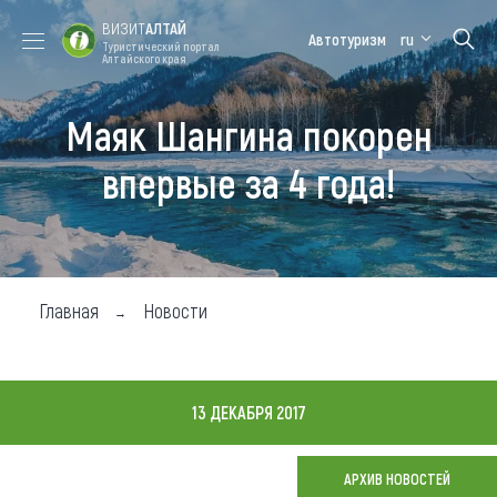
ВИЗИТ
АЛТАЙ
Автотуризм
ru
Туристический портал
Алтайского края
Маяк Шангина покорен
Форум VISIT
Цветение
Медицинский
Алтайская
ALTAI
маральника
форум
зимовка
впервые за 4 года!
Туры
Где побывать
Чем заняться
Главная
Новости
Где остановиться
Где поесть
13 ДЕКАБРЯ 2017
Карта
АРХИВ НОВОСТЕЙ
Новости