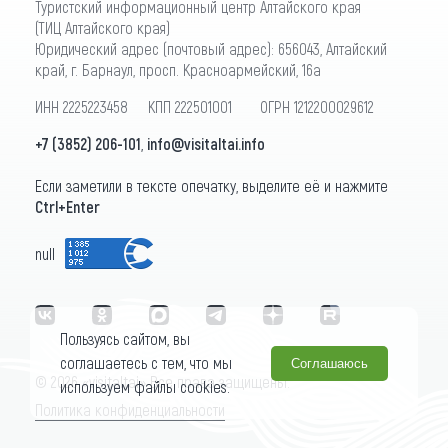
Туристский информационный центр Алтайского края
(ТИЦ Алтайского края)
Юридический адрес (почтовый адрес): 656043, Алтайский
край, г. Барнаул, просп. Красноармейский, 16а
ИНН 2225223458 КПП 222501001 ОГРН 1212200029612
+7 (3852) 206-101
,
info@visitaltai.info
Если заметили в тексте опечатку, выделите её и нажмите
Ctrl+Enter
null
Пользуясь сайтом, вы
соглашаетесь с тем, что мы
Соглашаюсь
© 2026 «visitaltai» Все права защищены.
используем файлы cookies.
Политика конфиденциальности