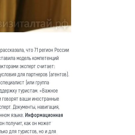
рассказала, что 71 регион России
дставила модель компетенций
акторами эксперт считает:
словия для партнеров (агентов).
 специалист (или группа
оддержку туристам. «Важное
ом говорят ваши иностранные
сперт. Документы, навигация,
анном языке.
Информационная
 он получит, как он может
ько для туристов, но и для