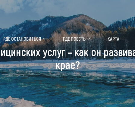
ение маральника
Медицинский форум
ГДЕ ОСТАНОВИТЬСЯ
ГДЕ ПОЕСТЬ
КАРТА
цинских услуг – как он развив
 побывать
Чем заняться
крае?
ты природы
Календарь событий
ты истории и культуры
Аудиогид
ты развлечений
Мой маршрут
уристических мест
аломобильных граждан