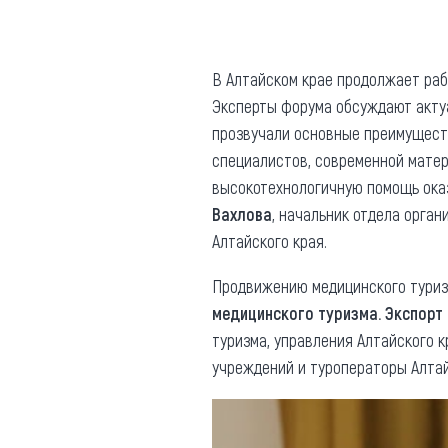
Где поесть
Кар
Нов
Рестораны
В Алтайском крае продолжает ра
Эксперты форума обсуждают актуа
Кафе
Что 
прозвучали основные преимуществ
Придорожные кафе
специалистов, современной матер
высокотехнологичную помощь оказ
Вахлова
, начальник отдела орга
Алтайского края.
Другие рубрики
Продвижению медицинского туриз
медицинского туризма. Экспорт
О нас
туризма, управления Алтайского 
Реестр туроператоров
учреждений и туроператоры Алтай
Алтайского края
Реестр туристических
агентств Алтайского края