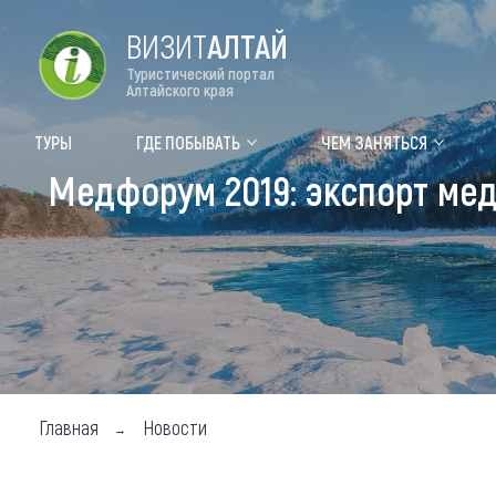
ВИЗИТ
АЛТАЙ
Туристический портал
Алтайского края
Форум VISIT ALTAI
Цвет
ТУРЫ
ГДЕ ПОБЫВАТЬ
ЧЕМ ЗАНЯТЬСЯ
Медфорум 2019: экспорт меди
Туры
Где
Объек
Объек
Объек
Топ т
Для м
Главная
Новости