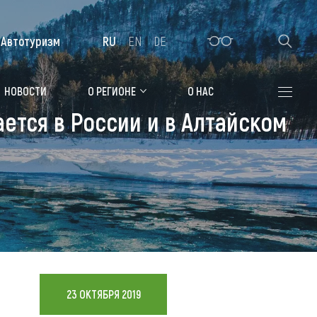
Автотуризм
RU
EN
DE
Алтайская зимовка
НОВОСТИ
О РЕГИОНЕ
О НАС
ается в России и в Алтайском
Где остановиться
Санатории
Гостиницы, отели
Коттеджи, базы
Сельские усадьбы
Мотели, придорожные отели
23 ОКТЯБРЯ 2019