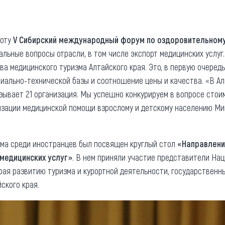
та
О регионе
ости
Общая информация
боту
V Сибирский международный форум по оздоровительному
льные вопросы отрасли, в том числе экспорт медицинских услуг
Как добраться
привезти (сувениры)
а медицинского туризма Алтайского края. Это, в первую очеред
Люди, прославившие Ал
иально-технической базы и соотношение цены и качества. «В Ал
Карты и буклеты
ывает 21 организация. Мы успешно конкурируем в вопросе стоим
низации медицинской помощи взрослому и детскому населению М
ма среди иностранцев был посвящен круглый стол
«Направлени
 медицинских услуг»
. В нем приняли участие представители На
края развитию туризма и курортной деятельности, государственн
ского края.