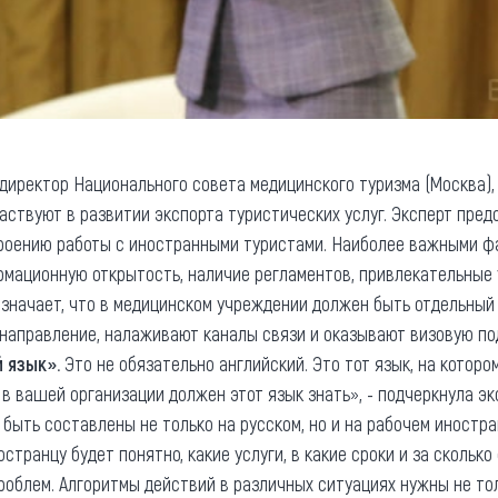
директор Национального совета медицинского туризма (Москва), 
частвуют в развитии экспорта туристических услуг. Эксперт пре
роению работы с иностранными туристами. Наиболее важными ф
рмационную открытость, наличие регламентов, привлекательные у
означает, что в медицинском учреждении должен быть отдельный
 направление, налаживают каналы связи и оказывают визовую п
 язык».
Это не обязательно английский. Это тот язык, на котор
 в вашей организации должен этот язык знать», - подчеркнула эк
ыть составлены не только на русском, но и на рабочем иностр
остранцу будет понятно, какие услуги, в какие сроки и за сколько
облем. Алгоритмы действий в различных ситуациях нужны не тол