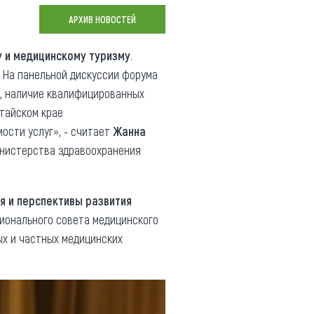
Коллекция впечатлений
АРХИВ НОВОСТЕЙ
Блог путешественника
 и медицинскому туризму
.
. На панельной дискуссии форума
Видеогалерея
ь, наличие квалифицированных
тай
Фотогалерея
тайском крае
ости услуг», - считает
Жанна
инистерства здравоохранения
я и перспективы развития
ционального совета медицинского
ых и частных медицинских