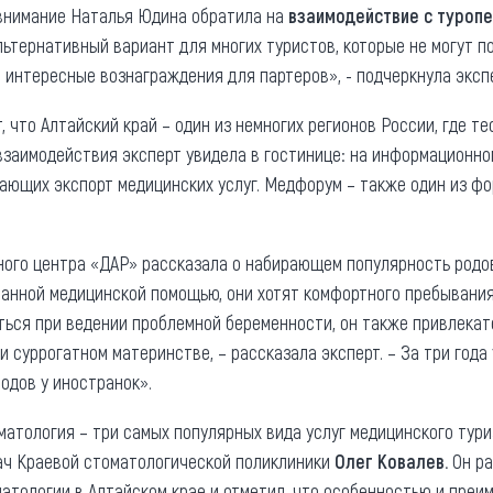
 внимание Наталья Юдина обратила на
взаимодействие с туроп
льтернативный вариант для многих туристов, которые не могут п
 интересные вознаграждения для партеров», - подчеркнула экспе
 что Алтайский край – один из немногих регионов России, где т
 взаимодействия эксперт увидела в гостинице: на информационн
гающих экспорт медицинских услуг. Медфорум – также один из 
ьного центра «ДАР» рассказала о набирающем популярность род
анной медицинской помощью, они хотят комфортного пребывания
ься при ведении проблемной беременности, он также привлекате
 суррогатном материнстве, – рассказала эксперт. – За три года 
родов у иностранок».
матология – три самых популярных вида услуг медицинского туриз
ач Краевой стоматологической поликлиники
Олег Ковалев.
Он ра
атологии в Алтайском крае и отметил, что особенностью и пре