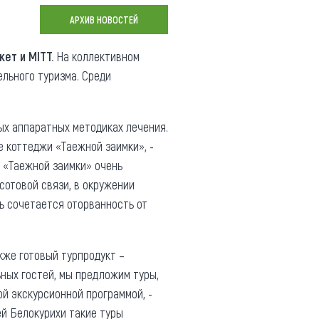
Коллекция впечатлений
АРХИВ НОВОСТЕЙ
Блог путешественника
кет и MITT.
На коллективном
льного туризма. Среди
Видеогалерея
тай
Фотогалерея
ых аппаратных методиках лечения.
е коттеджи «Таежной заимки», -
х «Таежной заимки» очень
сотовой связи, в окружении
сь сочетается оторванность от
кже готовый турпродукт –
ных гостей, мы предложим туры,
ой экскурсионной программой, -
ей Белокурихи такие туры