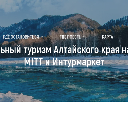
ение маральника
Медицинский форум
ГДЕ ОСТАНОВИТЬСЯ
ГДЕ ПОЕСТЬ
КАРТА
ьный туризм Алтайского края 
 побывать
Чем заняться
MITT и Интурмаркет
ты природы
Календарь событий
ты истории и культуры
Аудиогид
ты развлечений
Мой маршрут
уристических мест
аломобильных граждан