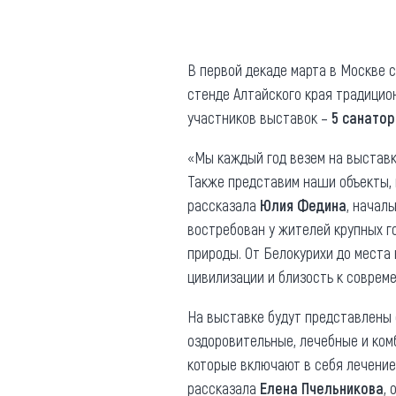
Где поесть
Кар
Нов
Рестораны
В первой декаде марта в Москве
стенде Алтайского края традицио
Кафе
Что 
участников выставок –
5 санатор
Придорожные кафе
«Мы каждый год везем на выставк
Также представим наши объекты, 
рассказала
Юлия Федина
, начал
востребован у жителей крупных го
Другие рубрики
природы. От Белокурихи до места 
цивилизации и близость к совреме
О нас
Реестр туроператоров
На выставке будут представлены 
Алтайского края
оздоровительные, лечебные и ком
Реестр туристических
которые включают в себя лечение,
агентств Алтайского края
рассказала
Елена Пчельникова
,