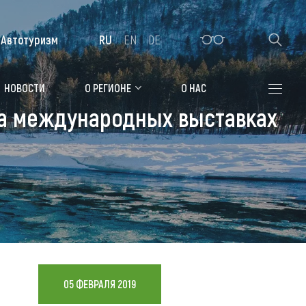
Автотуризм
RU
EN
DE
Алтайская зимовка
НОВОСТИ
О РЕГИОНЕ
О НАС
на международных выставках
Где остановиться
Санатории
Гостиницы, отели
Коттеджи, базы
Сельские усадьбы
Мотели, придорожные отели
05 ФЕВРАЛЯ 2019