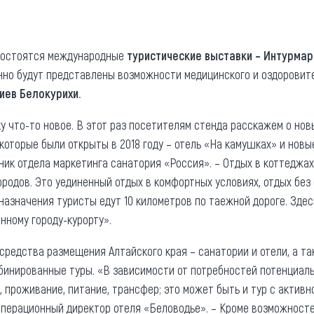
та
О регионе
ости
Общая информация
 состоятся международные
туристические выставки – Интурмар
нно будут представлены возможности медицинского и оздоровите
Как добраться
привезти (сувениры)
иев Белокурихи.
Люди, прославившие Ал
Карты и буклеты
у что-то новое. В этот раз посетителям стенда расскажем о нов
которые были открыты в 2018 году – отель «На камушках» и новы
ьник отдела маркетинга санатория «Россия». – Отдых в коттеджа
родов. Это уединенный отдых в комфортных условиях, отдых без 
назначения туристы едут 10 километров по таежной дороге. Зде
нному городу-курорту».
средства размещения Алтайского края – санатории и отели, а та
бинированные туры. «В зависимости от потребностей потенциаль
 проживание, питание, трансфер; это может быть и тур с активн
 операционный директор отеля «Беловодье». – Кроме возможност