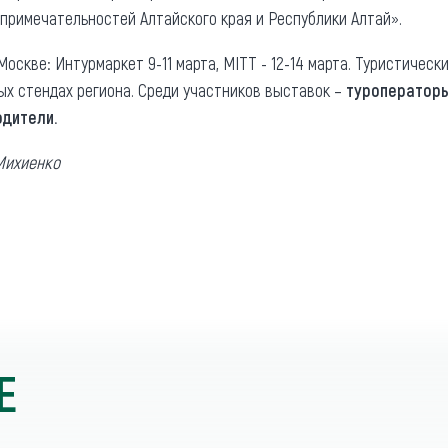
римечательностей Алтайского края и Республики Алтай».
оскве: Интурмаркет 9-11 марта, MITT - 12-14 марта. Туристическ
ых стендах региона. Среди участников выставок –
туроператоры,
одители.
Михиенко
Е