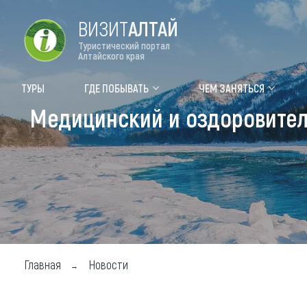
ВИЗИТ
АЛТАЙ
Туристический портал
Алтайского края
Форум VISIT ALTAI
Цвет
ТУРЫ
ГДЕ ПОБЫВАТЬ
ЧЕМ ЗАНЯТЬСЯ
Медицинский и оздоровител
Туры
Где
Объек
Объек
Объек
Топ т
Для м
Главная
Новости