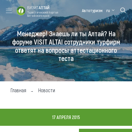
ВИЗИТ
АЛТАЙ
Автотуризм
ru
Туристический портал
Алтайского края
Менеджер! Знаешь ли ты Алтай? На
Форум VISIT
Цветение
Медицинский
Алтайская
ALTAI
маральника
форум
зимовка
форуме VISIT ALTAI сотрудники турфирм
ответят на вопросы аттестационного
Туры
теста
Где побывать
Чем заняться
Где остановиться
Главная
Новости
Где поесть
Карта
17 АПРЕЛЯ 2015
Новости