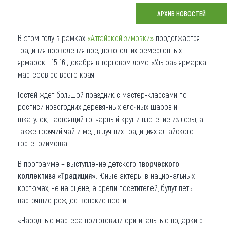
АРХИВ НОВОСТЕЙ
Что привезти (сувениры)
В этом году в рамках
«Алтайской зимовки»
продолжается
О регионе
традиция проведения предновогодних ремесленных
Коллекция впечатлений
ярмарок - 15-16 декабря в торговом доме «Ультра» ярмарка
мастеров со всего края.
Другие рубрики
Гостей ждет большой праздник с мастер-классами по
росписи новогодних деревянных елочных шаров и
шкатулок, настоящий гончарный круг и плетение из лозы, а
также горячий чай и мед в лучших традициях алтайского
гостеприимства.
В программе – выступление детского
творческого
коллектива «Традиция»
. Юные актеры в национальных
костюмах, не на сцене, а среди посетителей, будут петь
настоящие рождественские песни.
«Народные мастера приготовили оригинальные подарки с