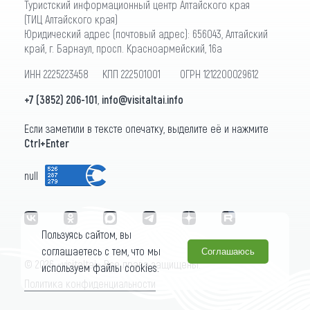
Туристский информационный центр Алтайского края
(ТИЦ Алтайского края)
Юридический адрес (почтовый адрес): 656043, Алтайский
край, г. Барнаул, просп. Красноармейский, 16а
ИНН 2225223458 КПП 222501001 ОГРН 1212200029612
+7 (3852) 206-101
,
info@visitaltai.info
Если заметили в тексте опечатку, выделите её и нажмите
Ctrl+Enter
null
Пользуясь сайтом, вы
соглашаетесь с тем, что мы
Соглашаюсь
© 2026 «visitaltai» Все права защищены.
используем файлы cookies.
Политика конфиденциальности