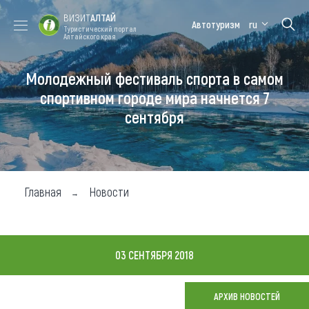
ВИЗИТ
АЛТАЙ
Автотуризм
ru
Туристический портал
Алтайского края
Молодежный фестиваль спорта в самом
Форум VISIT
Цветение
Медицинский
Алтайская
ALTAI
маральника
форум
зимовка
спортивном городе мира начнется 7
сентября
Туры
Где побывать
Чем заняться
Главная
Новости
Где остановиться
Где поесть
03 СЕНТЯБРЯ 2018
Карта
АРХИВ НОВОСТЕЙ
Новости