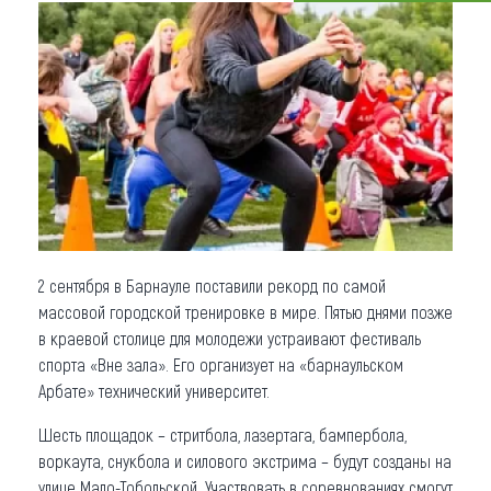
Что привезти (сувениры)
О регионе
Коллекция впечатлений
Другие рубрики
2 сентября в Барнауле поставили рекорд по самой
массовой городской тренировке в мире. Пятью днями позже
в краевой столице для молодежи устраивают фестиваль
спорта «Вне зала». Его организует на «барнаульском
Арбате» технический университет.
Шесть площадок – стритбола, лазертага, бампербола,
воркаута, снукбола и силового экстрима – будут созданы на
улице Мало-Тобольской. Участвовать в соревнованиях смогут