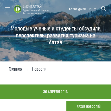
ВИЗИТ
АЛТАЙ
Автотуризм
ru
Туристический портал
Алтайского края
Молодые ученые и студенты обсудили
Форум VISIT
Цветение
Медицинский
Алтайская
ALTAI
маральника
форум
зимовка
перспективы развития туризма на
Алтае
Туры
Где побывать
Чем заняться
Главная
Новости
Где остановиться
Где поесть
30 АПРЕЛЯ 2014
Карта
АРХИВ НОВОСТЕЙ
Новости