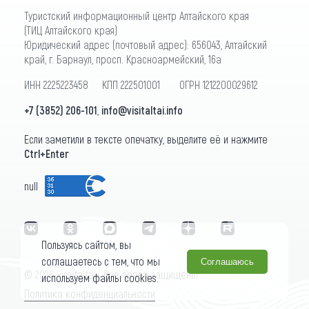
Туристский информационный центр Алтайского края
(ТИЦ Алтайского края)
Юридический адрес (почтовый адрес): 656043, Алтайский
край, г. Барнаул, просп. Красноармейский, 16а
ИНН 2225223458 КПП 222501001 ОГРН 1212200029612
+7 (3852) 206-101
,
info@visitaltai.info
Если заметили в тексте опечатку, выделите её и нажмите
Ctrl+Enter
null
Пользуясь сайтом, вы
соглашаетесь с тем, что мы
Соглашаюсь
© 2026 «visitaltai» Все права защищены.
используем файлы cookies.
Политика конфиденциальности