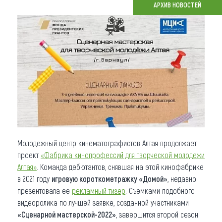
АРХИВ НОВОСТЕЙ
Что привезти (сувениры)
О регионе
Коллекция впечатлений
Другие рубрики
Молодежный центр кинематографистов Алтая продолжает
проект
«
Фабрика кинопрофессий для творческой молодежи
Алтая
»
. Команда дебютантов, снявшая на этой кинофабрике
в 2021 году
игровую короткометражку «Домой»
, недавно
презентовала ее
рекламный тизер
. Съемками подобного
видеоролика по лучшей заявке, созданной участниками
«Сценарной мастерской-2022»
, завершится второй сезон