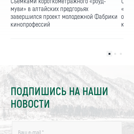
Съемками короткометражного «роуд-
Срос
муви» в алтайских предгорьях
«Мек
завершился проект молодежной Фабрики
октя
кинопрофессий
кино
ПОДПИШИСЬ НА НАШИ
НОВОСТИ
Ваш e-mail
*