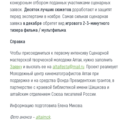
конкурсным отбором поданных участниками сценарных
заявок.
Десяток лучших сюжетов
доработают и защитят
перед экспертами в ноябре. Самая сильная сценарная
заявка
в декабре
обретет вид
игрового 2-3-минутного
тизера фильма / мультфильма
.
Справка
Чтобы присоединиться к первому интенсиву Сценарной
мастерской творческой молодежи Алтая, нужно заполнить
Заявку
и выслать ее на
altaifesta@mail.ru
. Проект реализует
Молодежный центр кинематографистов Алтая при
поддержке и на средства Фонда Президентских грантов, в
партнерстве с краевой библиотекой имени Шишкова и
алтайским отделением Союза писателей России.
Информацию подготовила Елена Михова.
Фото анонса –
altaimck
.