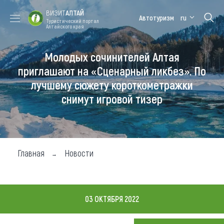
ВИЗИТ
АЛТАЙ
Автотуризм
ru
Туристический портал
Алтайского края
Молодых сочинителей Алтая
Форум VISIT
Цветение
Медицинский
Алтайская
ALTAI
маральника
форум
зимовка
приглашают на «Сценарный ликбез». По
лучшему сюжету короткометражки
Туры
снимут игровой тизер
Где побывать
Чем заняться
Где остановиться
Главная
Новости
Где поесть
Карта
03 ОКТЯБРЯ 2022
Новости