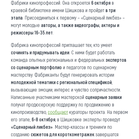
Фабрики кинопрофессий. Она откроется
6 октября
в
краевой библиотеке имени Шишкова и пройдет
в три
этапа
. Присоединиться к первому – «Сценарный ликбез» –
могут молодые
авторы, а также видеографы, актеры и
режиссеры 16-35 лет
.
Фабрика кинопрофессий приглашает тех, кто умеет
сочинять и придумывать идеи
. С ними будет работать
команда опытных региональных и федеральных
экспертов
со сценарным портфолио
и педагогов по сценарному
мастерству. Фабриканты будут генерировать истории
молодежной тематики с региональной спецификой
,
вызывающие эмоции, интерес и чувство сопричастности.
Написанные участниками мастерской
сценарные заявки
получат продюсерскую поддержку по продвижению в
кинопроизводство,
сообщают
кураторы проекта. На первом
его этапе,
6-8 октября
, в Шишковке эксперты проведут
«Сценарный ликбез»
. Мастер-классы и тренинги по
созданию
сюжетов для короткометражек
завершатся