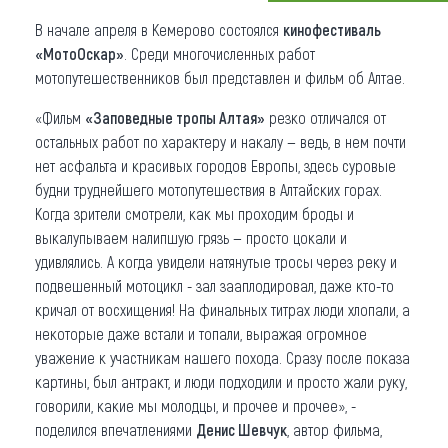
В начале апреля в Кемерово состоялся
кинофестиваль
Что привезти (сувениры)
«МотоОскар»
. Среди многочисленных работ
О регионе
мотопутешественников был представлен и фильм об Алтае.
«Фильм
«Заповедные тропы Алтая»
резко отличался от
Коллекция впечатлений
остальных работ по характеру и накалу — ведь, в нем почти
Другие рубрики
нет асфальта и красивых городов Европы, здесь суровые
будни труднейшего мотопутешествия в Алтайских горах.
Когда зрители смотрели, как мы проходим броды и
выкалупываем налипшую грязь — просто цокали и
удивлялись. А когда увидели натянутые тросы через реку и
подвешенный мотоцикл - зал зааплодировал, даже кто-то
кричал от восхищения! На финальных титрах люди хлопали, а
некоторые даже встали и топали, выражая огромное
уважение к участникам нашего похода. Сразу после показа
картины, был антракт, и люди подходили и просто жали руку,
говорили, какие мы молодцы, и прочее и прочее», -
поделился впечатлениями
Денис Шевчук
, автор фильма,