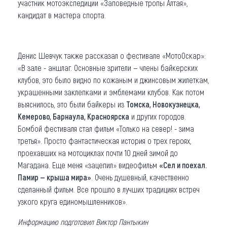
участник мотоэкспедиции «Заповедные тропы Алтая»,
кандидат в мастера спорта.
Денис Шевчук также рассказал о фестивале «МотоОскар»:
«В зале - аншлаг. Основные зрители — члены байкерских
клубов, это было видно по кожаным и джинсовым жилеткам,
украшенными заклепками и эмблемами клубов. Как потом
выяснилось, это были байкеры из
Томска, Новокузнецка,
Кемерово, Барнаула, Красноярска
и других городов.
Бомбой фестиваля стал фильм «Только на север! - зима
третья». Просто фантастическая история о трех героях,
проехавших на мотоциклах почти 10 дней зимой до
Магадана. Еще меня «зацепил» видеофильм
«Сел и поехал.
Памир — крыша мира»
. Очень душевный, качественно
сделанный фильм. Все прошло в лучших традициях встреч
узкого круга единомышленников».
Информацию подготовил Виктор Пантыкин