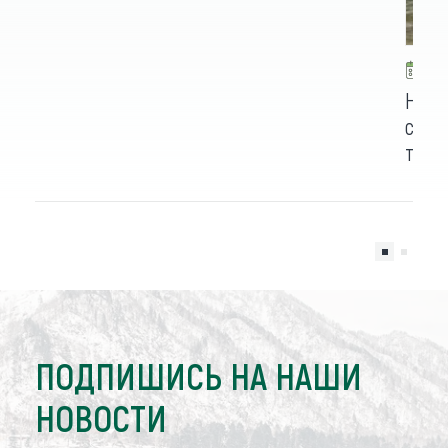
1
На А
супе
троп
ПОДПИШИСЬ НА НАШИ
НОВОСТИ