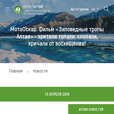
ВИЗИТ
АЛТАЙ
Автотуризм
ru
Туристический портал
Алтайского края
МотоОскар. Фильм «Заповедные тропы
Форум VISIT
Цветение
Медицинский
Алтайская
ALTAI
маральника
форум
зимовка
Алтая» - зрители топали, хлопали,
кричали от восхищения!
Туры
Где побывать
Чем заняться
Главная
Новости
Где остановиться
Где поесть
13 АПРЕЛЯ 2016
Карта
АРХИВ НОВОСТЕЙ
Новости