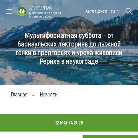
ВИЗИТ
АЛТАЙ
Автотуризм
ru
Туристический портал
Алтайского края
Мультиформатная суббота – от
Форум VISIT
Цветение
Медицинский
Алтайская
ALTAI
маральника
форум
зимовка
барнаульских лекториев до лыжной
гонки в предгорьях и урока живописи
Туры
Рериха в наукограде
Где побывать
Чем заняться
Где остановиться
Главная
Новости
Где поесть
Карта
12 МАРТА 2026
Новости