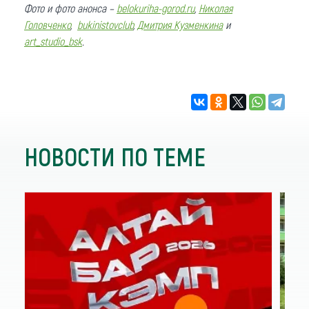
Фото и фото анонса –
belokuriha-gorod.ru
,
Николая
Головченко
,
bukinistovclub
,
Дмитрия Кузменкина
и
art_studio_bsk
.
НОВОСТИ ПО ТЕМЕ