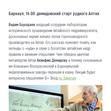
Барнаул, 14.00: демидовский старт рудного Алтая
Вадим Бородаев
, ведущий сотрудник лаборатории
исторического краеведения Алтайского педуниверситета,
досконально изучил начало эпохи горнозаводского
производства на Алтае. Его рассказ поможет понять, как
легенды о «чуди» и слухи о богатстве алтайских недр
привели к великим открытиям. Чем обязана цветная
металлургия Алтая
Акинфию Демидову
и почему основанные
им Колывано-Воскресенский и Барнаульский
медеплавильные заводы перешли в казну. Лекция будет
интересна слушателям 12+. Вход
по билетам
.