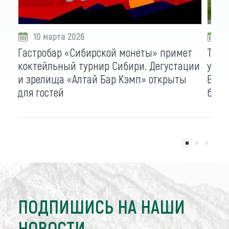
10 марта 2026
0
Гастробар «Сибирской монеты» примет
Тону
коктейльный турнир Сибири. Дегустации
учас
и зрелища «Алтай Бар Кэмп» открыты
Бело
для гостей
бесп
ПОДПИШИСЬ НА НАШИ
НОВОСТИ