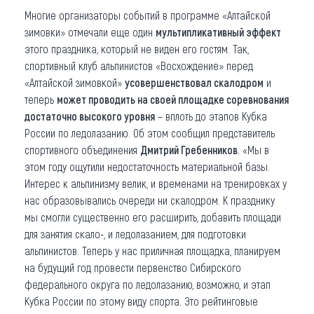
Многие организаторы событий в программе «Алтайской
зимовки» отмечали еще один
мультипликативный эффект
этого праздника, который не виден его гостям. Так,
спортивный клуб альпинистов «Восхождение» перед
«Алтайской зимовкой»
усовершенствовал скалодром
и
теперь
может проводить на своей площадке соревнования
достаточно высокого уровня
– вплоть до этапов Кубка
России по ледолазанию. Об этом сообщил представитель
спортивного объединения
Дмитрий Гребенников
. «Мы в
этом году ощутили недостаточность материальной базы.
Интерес к альпинизму велик, и временами на тренировках у
нас образовывались очереди ни скалодром. К празднику
мы смогли существенно его расширить, добавить площади
для занятия скало-, и ледолазанием, для подготовки
альпинистов. Теперь у нас приличная площадка, планируем
на будущий год провести первенство Сибирского
федерального округа по ледолазанию, возможно, и этап
Кубка России по этому виду спорта. Это рейтинговые