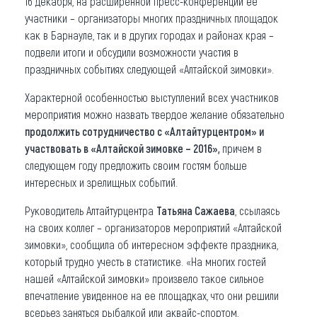
16 декабря, на расширенной пресс-конференции ее
участники – организаторы многих праздничных площадок
Что привезти (сувениры)
как в Барнауле, так и в других городах и районах края –
подвели итоги и обсудили возможности участия в
О регионе
праздничных событиях следующей «Алтайской зимовки».
Коллекция впечатлений
Характерной особенностью выступлений всех участников
мероприятия можно назвать твердое желание обязательно
Другие рубрики
продолжить сотрудничество с «Алтайтурцентром» и
участвовать в «Алтайской зимовке – 2016»,
причем в
следующем году предложить своим гостям больше
интересных и зрелищных событий.
Руководитель Алтайтурцентра
Татьяна Сажаева
, ссылаясь
на своих коллег – организаторов мероприятий «Алтайской
зимовки», сообщила об интересном эффекте праздника,
который трудно учесть в статистике. «На многих гостей
нашей «Алтайской зимовки» произвело такое сильное
впечатление увиденное на ее площадках, что они решили
всерьез заняться рыбалкой или аквайс-спортом,