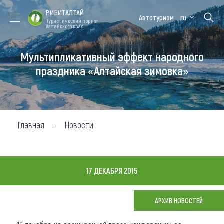
ВИЗИТ
АЛТАЙ
Автотуризм
ru
Туристический портал
Алтайского края
Мультипликативный эффект народного
Форум VISIT
Цветение
Медицинский
Алтайская
ALTAI
маральника
форум
зимовка
праздника «Алтайская зимовка»
Туры
Где побывать
Главная
Новости
Чем заняться
Где остановиться
17 ДЕКАБРЯ 2015
Где поесть
Карта
АРХИВ НОВОСТЕЙ
Новости