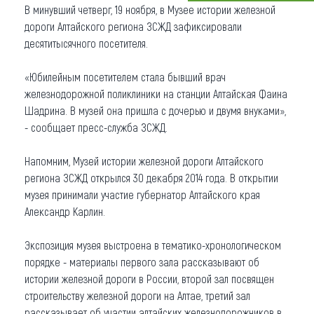
В минувший четверг, 19 ноября, в Музее истории железной
Что привезти (сувениры)
дороги Алтайского региона ЗСЖД зафиксировали
десятитысячного посетителя.
О регионе
«Юбилейным посетителем стала бывший врач
Коллекция впечатлений
железнодорожной поликлиники на станции Алтайская Фаина
Шадрина. В музей она пришла с дочерью и двумя внуками»,
Другие рубрики
- сообщает пресс-служба ЗСЖД.
Напомним, Музей истории железной дороги Алтайского
региона ЗСЖД открылся 30 декабря 2014 года. В открытии
музея принимали участие губернатор Алтайского края
Александр Карлин.
Экспозиция музея выстроена в тематико-хронологическом
порядке - материалы первого зала рассказывают об
истории железной дороги в России, второй зал посвящен
строительству железной дороги на Алтае, третий зал
рассказывает об участии алтайских железнодорожников в