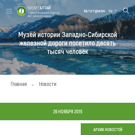
ВИЗИТ
АЛТАЙ
Автотуризм
ru
Туристический портал
Алтайского края
Музей истории Западно-Сибирской
Форум VISIT
Цветение
Медицинский
Алтайская
ALTAI
маральника
форум
зимовка
железной дороги посетило десять
тысяч человек
Туры
Где побывать
Чем заняться
Главная
Новости
Где остановиться
Где поесть
26 НОЯБРЯ 2015
Карта
АРХИВ НОВОСТЕЙ
Новости