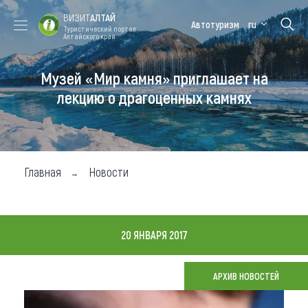
ВИЗИТ
АЛТАЙ
Автотуризм
ru
Туристический портал
Алтайского края
Музей «Мир камня» приглашает на
Форум VISIT
Цветение
Медицинский
Алтайская
ALTAI
маральника
форум
зимовка
лекцию о драгоценных камнях
Туры
Где побывать
Главная
Новости
Чем заняться
Где остановиться
20 ЯНВАРЯ 2017
Где поесть
Карта
АРХИВ НОВОСТЕЙ
Новости