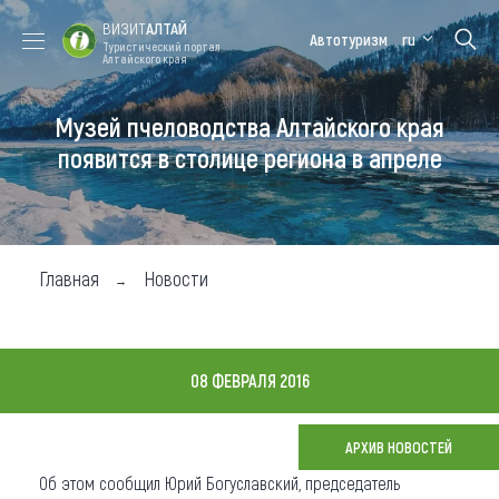
ВИЗИТ
АЛТАЙ
Автотуризм
ru
Туристический портал
Алтайского края
Музей пчеловодства Алтайского края
Форум VISIT
Цветение
Медицинский
Алтайская
ALTAI
маральника
форум
зимовка
появится в столице региона в апреле
Туры
Где побывать
Главная
Новости
Чем заняться
Где остановиться
08 ФЕВРАЛЯ 2016
Где поесть
Карта
АРХИВ НОВОСТЕЙ
Об этом сообщил Юрий Богуславский, председатель
Новости