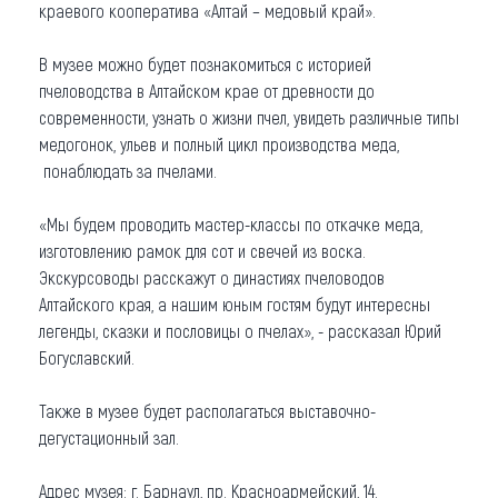
краевого кооператива «Алтай – медовый край».
Что привезти (сувениры)
В музее можно будет познакомиться с историей
О регионе
пчеловодства в Алтайском крае от древности до
современности, узнать о жизни пчел, увидеть различные типы
Коллекция впечатлений
медогонок, ульев и полный цикл производства меда,
понаблюдать за пчелами.
Другие рубрики
«Мы будем проводить мастер-классы по откачке меда,
изготовлению рамок для сот и свечей из воска.
Экскурсоводы расскажут о династиях пчеловодов
Алтайского края, а нашим юным гостям будут интересны
легенды, сказки и пословицы о пчелах», - рассказал Юрий
Богуславский.
Также в музее будет располагаться выставочно-
дегустационный зал.
Адрес музея: г. Барнаул, пр. Красноармейский, 14.