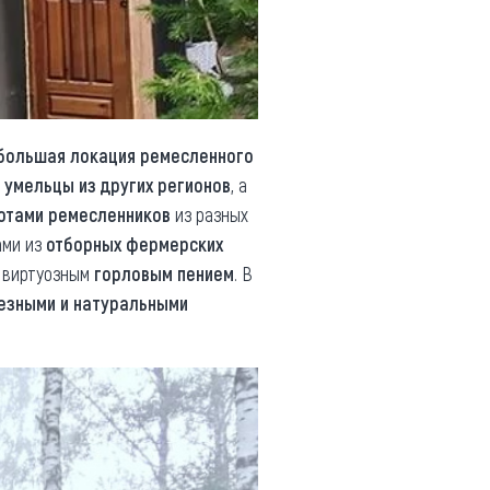
большая локация ремесленного
я
умельцы из других регионов
, а
отами ремесленников
из разных
ами из
отборных фермерских
х виртуозным
горловым пением
. В
езными и натуральными