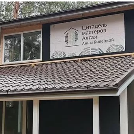
та
О регионе
ости
Общая информация
Как добраться
привезти (сувениры)
Люди, прославившие Ал
Карты и буклеты