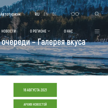
Автотуризм
RU
EN
DE
Алтайская зимовка
НОВОСТИ
О РЕГИОНЕ
О НАС
 очереди – Галерея вкуса
Где остановиться
Санатории
Гостиницы, отели
Коттеджи, базы
Сельские усадьбы
16 АВГУСТА 2021
Мотели, придорожные отели
АРХИВ НОВОСТЕЙ