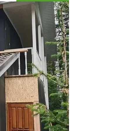
Коллекция впечатлений
Блог путешественника
Видеогалерея
тай
Фотогалерея