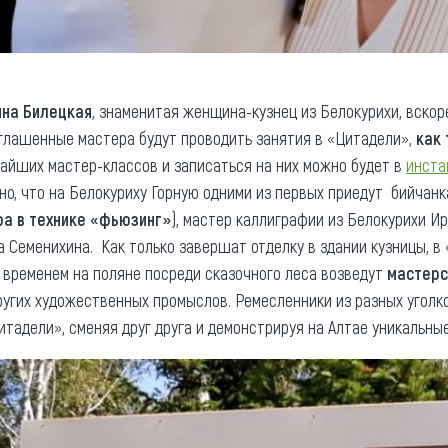
нна Билецкая
, знаменитая женщина-кузнец из Белокурихи, вскор
иглашенные мастера будут проводить занятия в «Цитадели»,
как 
жайших мастер-классов и записаться на них можно будет в
инста
вестно, что на Белокуриху Горную одними из первых приедут бийча
ра в технике «фьюзинг»
), мастер каллиграфии из Белокурихи И
 Семенихина. Как только завершат отделку в здании кузницы, в
о временем на поляне посреди сказочного леса возведут
мастерс
других художественных промыслов. Ремесленники из разных уголк
Цитадели», сменяя друг друга и демонстрируя на Алтае уникальны