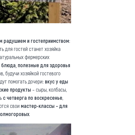
м радушием и гостеприимством
:
ть для гостей станет хозяйка
натуральных фермерских
т
блюда, полезные для здоровья
, будучи хозяйкой гостевого
удут помогать дочери:
вкус у еды
ские продукты
– сыры, колбасы,
ть
с четверга по воскресенье
,
уются свои
мастер-классы – для
Колмогоровых
.