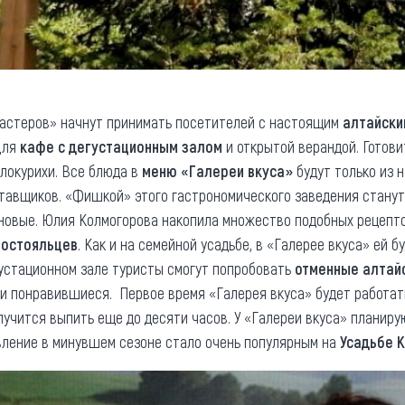
мастеров» начнут принимать посетителей с настоящим
алтайски
для
кафе с дегустационным залом
и открытой верандой. Готови
локурихи. Все блюда в
меню «Галереи вкуса»
будут только из 
ставщиков. «Фишкой» этого гастрономического заведения стану
новые. Юлия Колмогорова накопила множество подобных рецептов
постояльцев
. Как и на семейной усадьбе, в «Галерее вкуса» ей б
густационном зале туристы смогут попробовать
отменные алтай
ти понравившиеся. Первое время «Галерея вкуса» будет работа
учится выпить еще до десяти часов. У «Галереи вкуса» планир
авление в минувшем сезоне стало очень популярным на
Усадьбе 