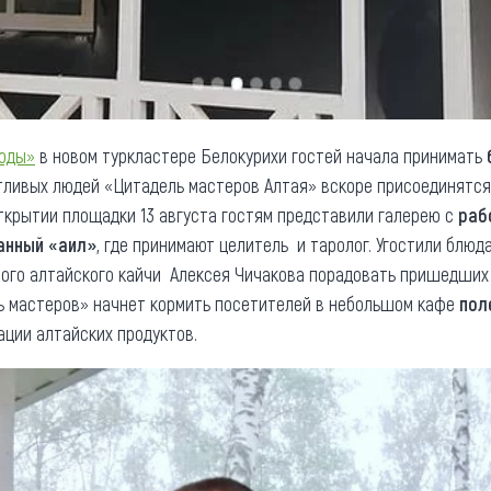
боды»
в новом туркластере Белокурихи гостей начала принимать
нтливых людей «Цитадель мастеров Алтая» вскоре присоединятс
открытии площадки 13 августа гостям представили галерею с
раб
анный «аил»
, где принимают целитель и таролог. Угостили блюд
ного алтайского кайчи Алексея Чичакова порадовать пришедши
ль мастеров» начнет кормить посетителей в небольшом кафе
пол
ации алтайских продуктов.