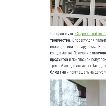
Обращения граждан
Противодействие коррупции
Неподалеку от
«Андреевской сло
творчества
. К проекту для тала
впоследствии – и зарубежья. На 
концов Алтая. Показали
стилизов
продуктов
и пригласили популяр
третьей декаде августа «Цитаде
блюдами
и приглашать на дегуст