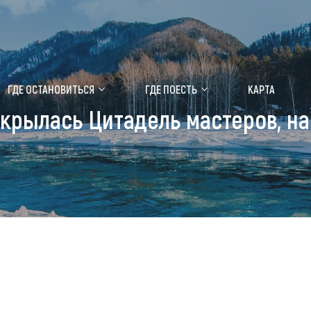
ение маральника
Медицинский форум
ГДЕ ОСТАНОВИТЬСЯ
ГДЕ ПОЕСТЬ
КАРТА
крылась Цитадель мастеров, на
 побывать
Чем заняться
ты природы
Календарь событий
ты истории и культуры
Аудиогид
ты развлечений
Мой маршрут
уристических мест
аломобильных граждан