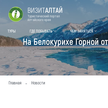
ВИЗИТ
АЛТАЙ
Туристический портал
Алтайского края
Форум VISIT ALTAI
Цвет
ТУРЫ
ГДЕ ПОБЫВАТЬ
ЧЕМ ЗАНЯТЬСЯ
На Белокурихе Горной от
Туры
Где
Объек
Объек
Объек
Главная
Новости
Топ т
Для м