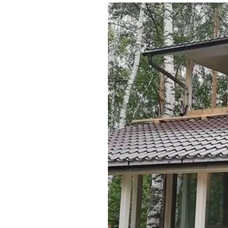
Где поесть
Кар
Нов
Рестораны
Кафе
Что 
Придорожные кафе
Другие рубрики
О нас
Реестр туроператоров
Алтайского края
Реестр туристических
агентств Алтайского края