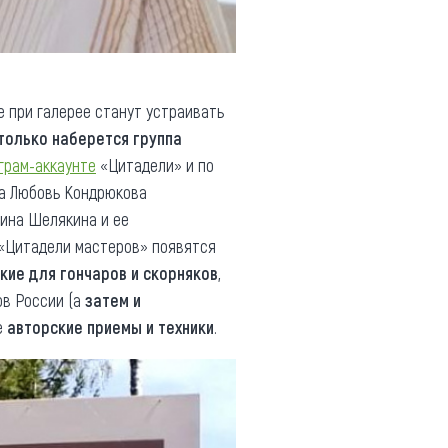
е при галерее станут устраивать
только наберется группа
грам-аккаунте
«Цитадели» и по
нка Любовь Кондрюкова
рина Шелякина и ее
 «Цитадели мастеров» появятся
кие для гончаров и скорняков
,
ов России (а
затем и
е
авторские приемы и техники
.