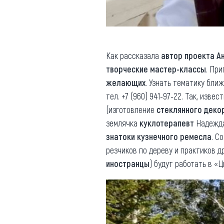
Как рассказала
автор проекта А
творческие мастер-классы
. Пр
желающих
. Узнать тематику бли
тел. ‎+7 (960) 941-97-22. Так, из
(изготовление
стеклянного деко
землячка
куклотерапевт
Надежда
знатоки кузнечного ремесла
. С
резчиков по дереву и практиков 
иностранцы
) будут работать в «