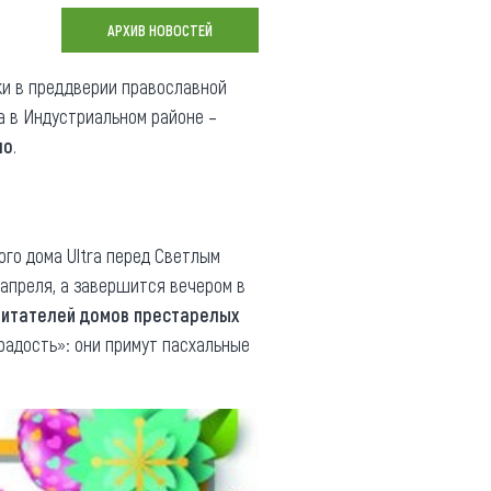
Коллекция впечатлений
АРХИВ НОВОСТЕЙ
Блог путешественника
и в преддверии православной
 а в Индустриальном районе –
Видеогалерея
ло
.
тай
Фотогалерея
го дома Ultra перед Светлым
 апреля, а завершится вечером в
битателей домов престарелых
радость»: они примут пасхальные