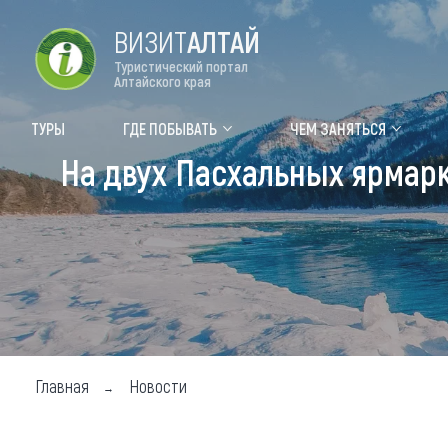
ВИЗИТ
АЛТАЙ
Туристический портал
Алтайского края
Форум VISIT ALTAI
Цвет
ТУРЫ
ГДЕ ПОБЫВАТЬ
ЧЕМ ЗАНЯТЬСЯ
На двух Пасхальных ярмарк
Туры
Где
Объек
Объек
Объек
Топ т
Для м
Главная
Новости