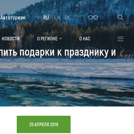
Автотуризм
RU
EN
DE
Алтайская зимовка
НОВОСТИ
О РЕГИОНЕ
О НАС
пить подарки к празднику и
Где остановиться
Санатории
Гостиницы, отели
Коттеджи, базы
Сельские усадьбы
Мотели, придорожные отели
25 АПРЕЛЯ 2019