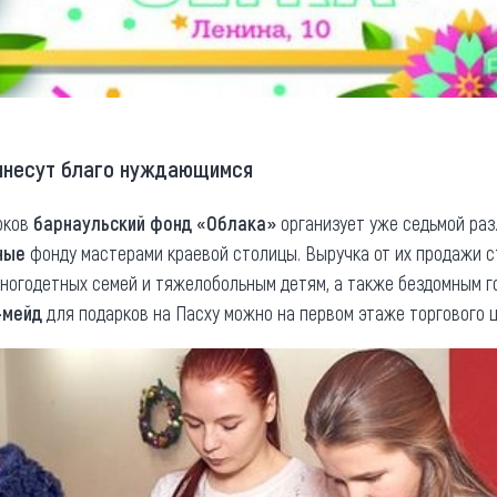
ринесут благо нуждающимся
рков
барнаульский фонд «Облака»
организует уже седьмой раз
ные
фонду мастерами краевой столицы. Выручка от их продажи
многодетных семей и тяжелобольным детям, а также бездомным г
-мейд
для подарков на Пасху можно на первом этаже торгового ц