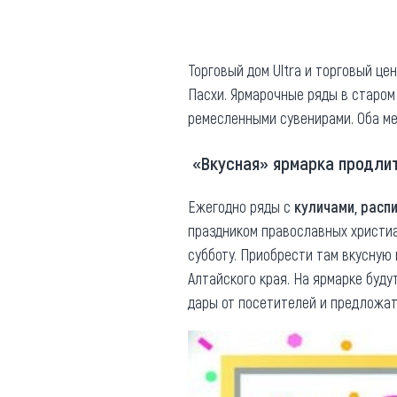
Где поесть
Кар
Нов
Рестораны
Торговый дом Ultra и торговый ц
Пасхи. Ярмарочные ряды в старом
Кафе
Что 
ремесленными сувенирами. Оба м
Придорожные кафе
«Вкусная» ярмарка продлит
Ежегодно ряды с
куличами, расп
праздником православных христиа
Другие рубрики
субботу. Приобрести там вкусную 
О нас
Алтайского края. На ярмарке буд
дары от посетителей и предложа
Реестр туроператоров
Алтайского края
Реестр туристических
агентств Алтайского края