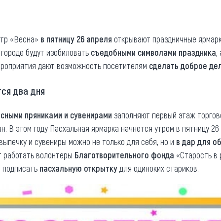
та
О регионе
ости
Общая информация
ентр «Весна»
в пятницу 26 апреля
открывают праздничные ярмарк
 городе будут изобиловать
съедобными символами праздника
,
Как добраться
привезти (сувениры)
ероприятия дают возможность посетителям
сделать доброе де
Люди, прославившие Ал
Карты и буклеты
ся два дня
исными пряниками и сувенирами
заполняют первый этаж торгово
н. В этом году Пасхальная ярмарка начнется утром в пятницу 26
выпечку и сувениры можно не только для себя, но и
в дар для о
ут работать волонтеры
Благотворительного ф
онда
«Старость в 
т подписать
пасхальную открытку
для одиноких стариков.