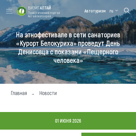
ВИЗИТ
АЛТАЙ
Автотуризм
ru
Туристический портал
Алтайского края
На этнофестивале в сети санаториев
Форум VISIT
Цветение
Медицинский
Алтайская
ALTAI
маральника
форум
зимовка
«Курорт Белокуриха» проведут День
Денисовца с показами «Пещерного
Туры
человека»
Где побывать
Чем заняться
Где остановиться
Главная
Новости
Где поесть
Карта
01 ИЮНЯ 2026
Новости