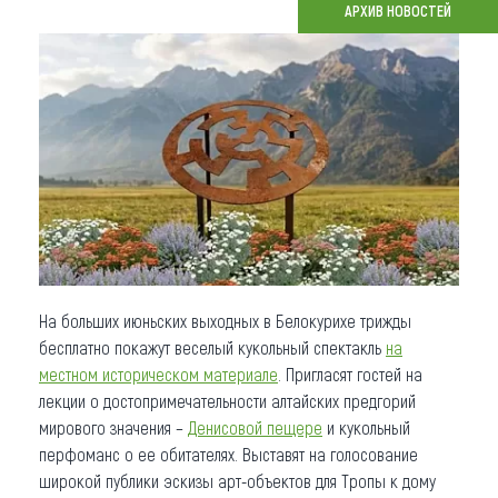
АРХИВ НОВОСТЕЙ
Что привезти (сувениры)
О регионе
Коллекция впечатлений
Другие рубрики
На больших июньских выходных в Белокурихе трижды
бесплатно покажут веселый кукольный спектакль
на
местном историческом материале
. Пригласят гостей на
лекции о достопримечательности алтайских предгорий
мирового значения –
Денисовой пещере
и кукольный
перфоманс о ее обитателях. Выставят на голосование
широкой публики эскизы арт-объектов для Тропы к дому