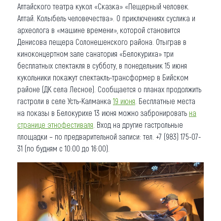
Алтайского театра кукол «Сказка» «Пещерный человек.
Алтай. Колыбель человечества». О приключениях суслика и
археолога в «машине времени», которой становится
Денисова пещера Солонешенского района. Отыграв в
киноконцертном зале санатория «Белокуриха» три
бесплатных спектакля в субботу, в понедельник 15 июня
кукольники покажут спектакль-трансформер в Бийском
районе (ДК села Лесное). Сообщается о планах продолжить
гастроли в селе Усть-Калманка
19 июня
. Бесплатные места
на показы в Белокурихе 13 июня можно забронировать
на
страниц
е этнофестиваля
. Вход на другие гастрольные
площадки – по предварительной записи: тел. +7 (983) 175-07-
31 (по будням с 10:00 до 16:00).