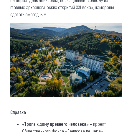
пещера». День денисовца, посвященный «одному из
главных археологических открытий XXI века», намерены
сделать ежегодным.
Справка
«Тропа к дому древнего человека»
– проект
Общественного фонда «Денисова пещера»,