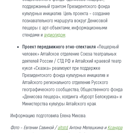
поддержанный грантом Президентского фонда
культурных инициатив. Цель проекта – создание
познавательного маршрута вокруг Денисовой
пещеры с арт-объектами, информационными
стендами и
аудиогидом
.
Проект передвижного этно-спектакля
«Пещерный
человек» Алтайское отделение Союза театральных
деятелей России / СТД РФ и Алтайский краевой театр
кукол «Сказка» реализуют при поддержке
Президентского фонда культурных инициатив и
Алтайского регионального отделения Русского
географического сообщества, Общественного фонда
«Денисова пещера», холдинга «Курорт Белокуриха» и
Министерства культуры Алтайского края.
Информацию подготовила Елена Михова.
Фото – Евгении Савиной /
altstd
, Антона Мелешкина
и
Ксандра