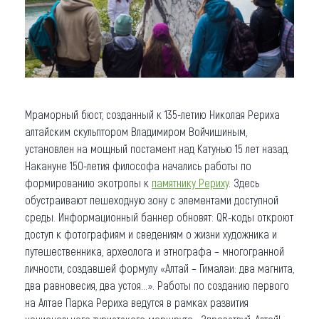
Мраморный бюст, созданный к 135-летию Николая Рериха
алтайским скульптором Владимиром Войчишиным,
установлен на мощный постамент над Катунью 15 лет назад.
Накануне 150-летия философа начались работы по
формированию экотропы к
памятнику Рериху
. Здесь
обустраивают пешеходную зону с элементами доступной
среды. Информационный баннер обновят: QR-коды откроют
доступ к фотографиям и сведениям о жизни художника и
путешественника, археолога и этнографа – многогранной
личности, создавшей формулу «Алтай – Гималаи: два магнита,
два равновесия, два устоя…». Работы по созданию первого
на Алтае Парка Рериха ведутся в рамках развития