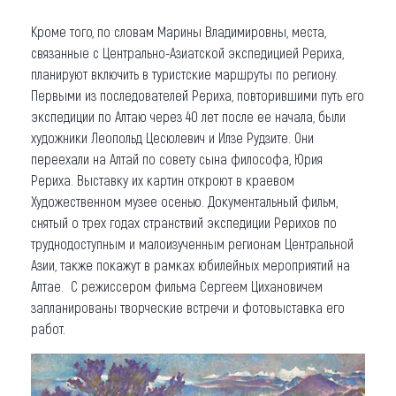
Кроме того, по словам Марины Владимировны, места,
связанные с Центрально-Азиатской экспедицией Рериха,
планируют включить в туристские маршруты по региону.
Первыми из последователей Рериха, повторившими путь его
экспедиции по Алтаю через 40 лет после ее начала, были
художники Леопольд Цесюлевич и Илзе Рудзите. Они
переехали на Алтай по совету сына философа, Юрия
Рериха. Выставку их картин откроют в краевом
Художественном музее осенью. Документальный фильм,
снятый о трех годах странствий экспедиции Рерихов по
труднодоступным и малоизученным регионам Центральной
Азии, также покажут в рамках юбилейных мероприятий на
Алтае. С режиссером фильма Сергеем Цихановичем
запланированы творческие встречи и фотовыставка его
работ.