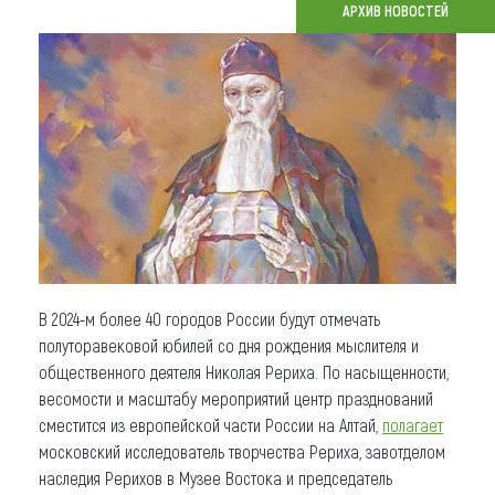
АРХИВ НОВОСТЕЙ
Что привезти (сувениры)
О регионе
Коллекция впечатлений
Другие рубрики
В 2024-м более 40 городов России будут отмечать
полуторавековой юбилей со дня рождения мыслителя и
общественного деятеля Николая Рериха. По насыщенности,
весомости и масштабу мероприятий центр празднований
сместится из европейской части России на Алтай,
полагает
московский исследователь творчества Рериха, завотделом
наследия Рерихов в Музее Востока и председатель