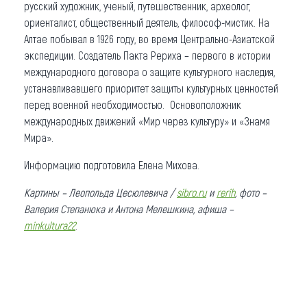
русский художник, ученый, путешественник, археолог,
ориенталист, общественный деятель, философ-мистик. На
Алтае побывал в 1926 году, во время Центрально-Азиатской
экспедиции. Создатель Пакта Рериха – первого в истории
международного договора о защите культурного наследия,
устанавливавшего приоритет защиты культурных ценностей
перед военной необходимостью. Основоположник
международных движений «Мир через культуру» и «Знамя
Мира».
Информацию подготовила Елена Михова.
Картины – Леопольда Цесюлевича /
sibro.ru
и
rerih
, фото –
Валерия Степанюка и Антона Мелешкина, афиша –
minkultura22
.