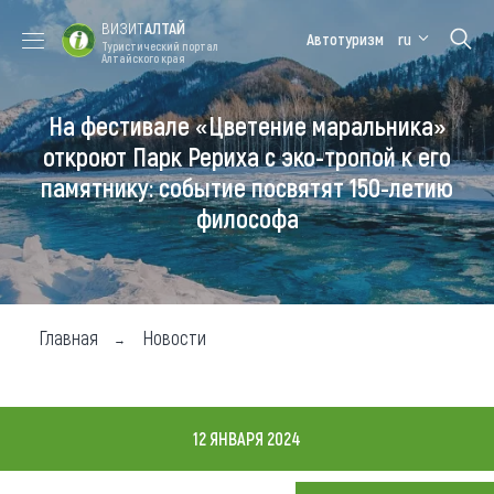
ВИЗИТ
АЛТАЙ
Автотуризм
ru
Туристический портал
Алтайского края
На фестивале «Цветение маральника»
Форум VISIT
Цветение
Медицинский
Алтайская
ALTAI
маральника
форум
зимовка
откроют Парк Рериха с эко-тропой к его
памятнику: событие посвятят 150-летию
Туры
философа
Где побывать
Чем заняться
Где остановиться
Главная
Новости
Где поесть
Карта
12 ЯНВАРЯ 2024
Новости