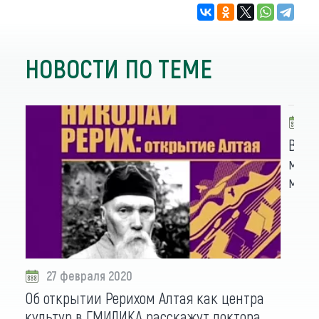
НОВОСТИ ПО ТЕМЕ
2
В пр
мара
музы
27 февраля 2020
Об открытии Рерихом Алтая как центра
культур в ГМИЛИКА расскажут доктора