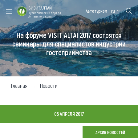
ВИЗИТ
АЛТАЙ
Автотуризм
ru
Туристический портал
Алтайского края
На форуме VISIT ALTAI 2017 состоятся
Форум VISIT
Цветение
Медицинский
Алтайская
ALTAI
маральника
форум
зимовка
семинары для специалистов индустрии
гостеприимства
Туры
Где побывать
Чем заняться
Главная
Новости
Где остановиться
Где поесть
05 АПРЕЛЯ 2017
Карта
АРХИВ НОВОСТЕЙ
Новости