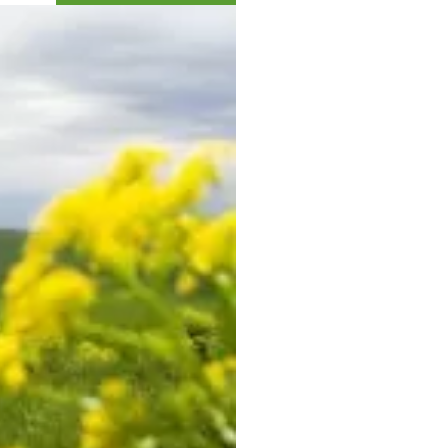
Коллекция впечатлений
Блог путешественника
Видеогалерея
тай
Фотогалерея