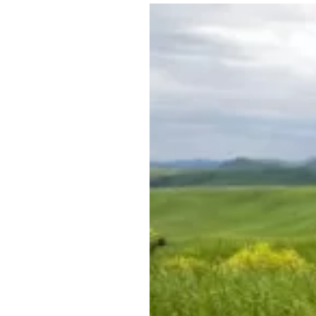
Где поесть
Кар
Нов
Рестораны
Кафе
Что 
Придорожные кафе
Другие рубрики
О нас
Реестр туроператоров
Алтайского края
Реестр туристических
агентств Алтайского края