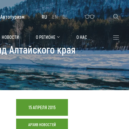
Автотуризм
RU
EN
DE
Алтайская зимовка
НОВОСТИ
О РЕГИОНЕ
О НАС
нд Алтайского края
Где остановиться
Санатории
Гостиницы, отели
Коттеджи, базы
Сельские усадьбы
15 АПРЕЛЯ 2015
Мотели, придорожные отели
АРХИВ НОВОСТЕЙ