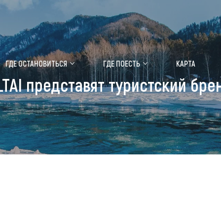
ение маральника
Медицинский форум
ГДЕ ОСТАНОВИТЬСЯ
ГДЕ ПОЕСТЬ
КАРТА
LTAI представят туристский бре
 побывать
Чем заняться
ты природы
Календарь событий
ты истории и культуры
Аудиогид
ты развлечений
Мой маршрут
уристических мест
аломобильных граждан