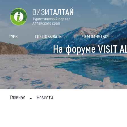
ВИЗИТ
АЛТАЙ
Туристический портал
Алтайского края
Форум VISIT ALTAI
Цвет
ТУРЫ
ГДЕ ПОБЫВАТЬ
ЧЕМ ЗАНЯТЬСЯ
На форуме VISIT A
Туры
Где
Объек
Объек
Объек
Главная
Новости
Топ т
Для м