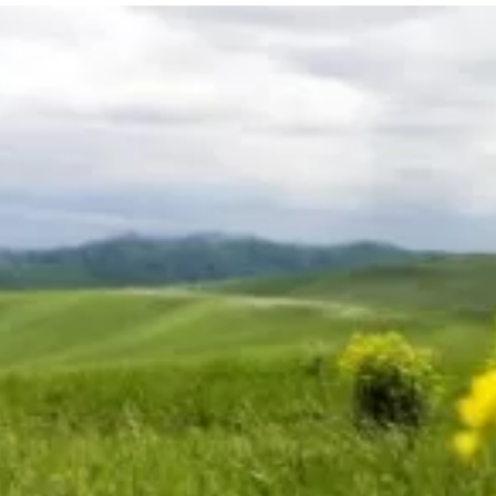
та
О регионе
ости
Общая информация
Как добраться
привезти (сувениры)
Люди, прославившие Ал
Карты и буклеты