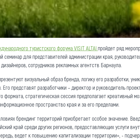
дународного туристского форума VISIT ALTAI
пройдет ряд мероп
й семинар для представителей администрации края, руководител
 дизайнеров, сотрудников рекламных агентств Барнаула.
езентуют визуальный образ бренда, логику его разработки, уник
. Его представят разработчики – директор и руководитель прое
го формата, стратегическая сессия предполагает креативный м
информационное пространство края и за его пределами.
ловиях брендинг территорий приобретает особое значение. Введ
ский край среди других регионов, предоставляющих услуги внут
чередь, ведет к повышению капитализации территории», - подче