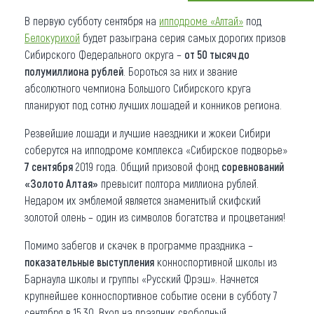
В первую субботу сентября на
ипподроме «Алтай»
под
Что привезти (сувениры)
Белокурихой
будет разыграна серия самых дорогих призов
О регионе
Сибирского Федерального округа –
от 50 тысяч до
полумиллиона рублей
. Бороться за них и звание
Коллекция впечатлений
абсолютного чемпиона Большого Сибирского круга
планируют под сотню лучших лошадей и конников региона.
Другие рубрики
Резвейшие лошади и лучшие наездники и жокеи Сибири
соберутся на ипподроме комплекса «Сибирское подворье»
7 сентября
2019 года. Общий призовой фонд
соревнований
«Золото Алтая»
превысит полтора миллиона рублей.
Недаром их эмблемой является знаменитый скифский
золотой олень – один из символов богатства и процветания!
Помимо забегов и скачек в программе праздника –
показательные выступления
конноспортивной школы из
Барнаула школы и группы «Русский Фрэш». Начнется
крупнейшее конноспортивное событие осени в субботу 7
сентября в 15.30. Вход на праздник свободный.