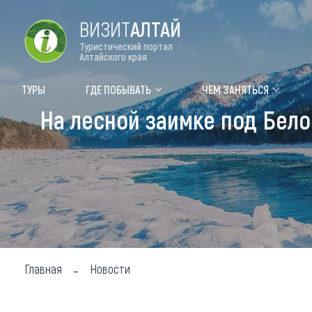
ВИЗИТ
АЛТАЙ
Туристический портал
Алтайского края
Форум VISIT ALTAI
Цвет
ТУРЫ
ГДЕ ПОБЫВАТЬ
ЧЕМ ЗАНЯТЬСЯ
На лесной заимке под Бело
Туры
Где
Объек
Объек
Объек
Топ т
Для м
Главная
Новости