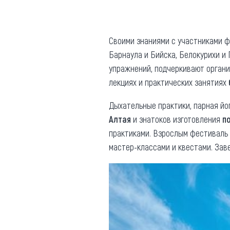
Где поесть
Кар
Нов
Рестораны
Своими знаниями с участниками 
Барнаула и Бийска, Белокурихи и 
Кафе
Что 
упражнений, подчеркивают органи
Придорожные кафе
лекциях и практических занятиях
Дыхательные практики, парная йо
Алтая
и знатоков изготовления
п
практиками. Взрослым фестиваль
Другие рубрики
мастер-классами и квестами. Зав
О нас
Реестр туроператоров
Алтайского края
Реестр туристических
агентств Алтайского края