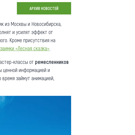
Коллекция впечатлений
АРХИВ НОВОСТЕЙ
Блог путешественника
к из Москвы и Новосибирска,
лнят и усилят эффект от
Видеогалерея
ого. Кроме присутствия на
тай
Фотогалерея
заимки «Лесная сказка»
.
мастер-классы от
ремесленников
ны ценной информацией и
то время займут анимацией,