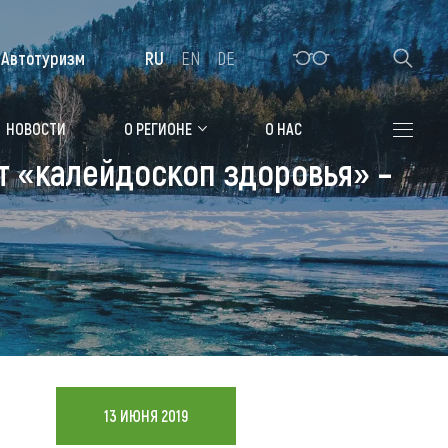
Автотуризм
RU
EN
DE
Алтайская зимовка
НОВОСТИ
О РЕГИОНЕ
О НАС
т «калейдоскоп здоровья» –
Где остановиться
Санатории
Гостиницы, отели
Коттеджи, базы
Сельские усадьбы
Мотели, придорожные отели
13 ИЮНЯ 2019