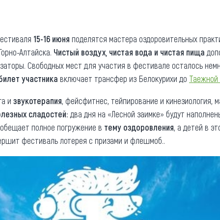
та
О регионе
ости
Общая информация
фестиваля
15-16 июня
поделятся мастера оздоровительных практи
Горно-Алтайска.
Чистый воздух, чистая вода и чистая пища
допо
Как добраться
привезти (сувениры)
заторы. Свободных мест для участия в фестивале осталось немн
Люди, прославившие Ал
билет участника
включает трансфер из Белокурихи до
Таежной 
Карты и буклеты
га и
звукотерапия
, фейсфитнес, тейпирование и кинезиология, 
олезных сладостей
: два дня на «Лесной заимке» будут наполне
 обещает полное погружение в
тему оздоровления
, а детей в э
ершит фестиваль лотерея с призами и флешмоб..