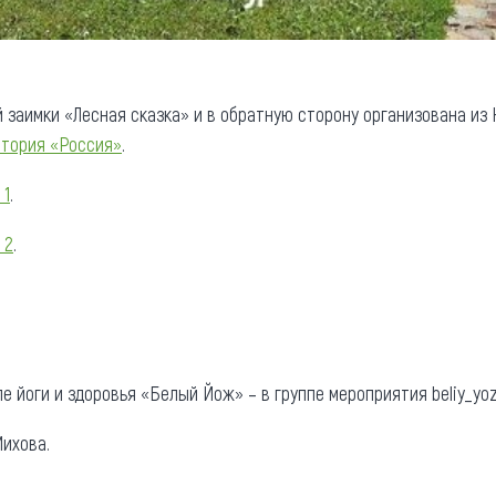
 заимки «Лесная сказка» и в обратную сторону организована из 
атория «Россия»
.
 1
.
 2
.
е йоги и здоровья «Белый Йож» – в группе мероприятия beliy_yo
ихова.