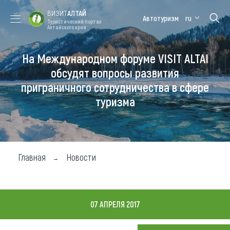
ВИЗИТ
АЛТАЙ
Автотуризм
ru
Туристический портал
Алтайского края
На Международном форуме VISIT ALTAI
Форум VISIT
Цветение
Медицинский
Алтайская
ALTAI
маральника
форум
зимовка
обсудят вопросы развития
приграничного сотрудничества в сфере
Туры
туризма
Где побывать
Чем заняться
Где остановиться
Главная
Новости
Где поесть
Карта
07 АПРЕЛЯ 2017
Новости