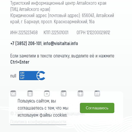
Туристский информационный центр Алтайского края
(ТИЦ Алтайского края)
Юридический адрес (почтовый адрес): 656043, Алтайский
край, г. Барнаул, просп. Красноармейский, 16а
ИНН 2225223458 КПП 222501001 ОГРН 1212200029612
+7 (3852) 206-101
,
info@visitaltai.info
Если заметили в тексте опечатку, выделите её и нажмите
Ctrl+Enter
null
Пользуясь сайтом, вы
соглашаетесь с тем, что мы
Соглашаюсь
© 2026 «visitaltai» Все права защищены.
используем файлы cookies.
Политика конфиденциальности