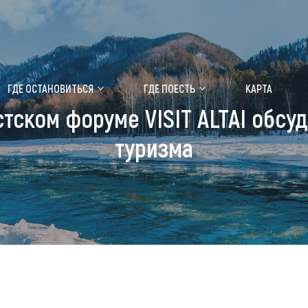
ение маральника
Медицинский форум
ГДЕ ОСТАНОВИТЬСЯ
ГДЕ ПОЕСТЬ
КАРТА
ском форуме VISIT ALTAI обсу
 побывать
Чем заняться
туризма
ты природы
Календарь событий
ты истории и культуры
Аудиогид
ты развлечений
Мой маршрут
уристических мест
аломобильных граждан