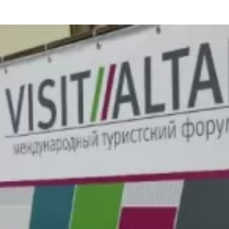
та
О регионе
ости
Общая информация
Как добраться
привезти (сувениры)
Люди, прославившие Ал
Карты и буклеты