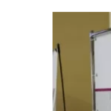
Где поесть
Кар
Нов
Рестораны
Кафе
Что 
Придорожные кафе
Другие рубрики
О нас
Реестр туроператоров
Алтайского края
Реестр туристических
агентств Алтайского края