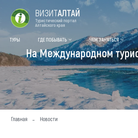
ВИЗИТ
АЛТАЙ
Туристический портал
Алтайского края
Форум VISIT ALTAI
Цвет
ТУРЫ
ГДЕ ПОБЫВАТЬ
ЧЕМ ЗАНЯТЬСЯ
На Международном турист
Туры
Где
Объек
Объек
Объек
Топ т
Для м
Главная
Новости