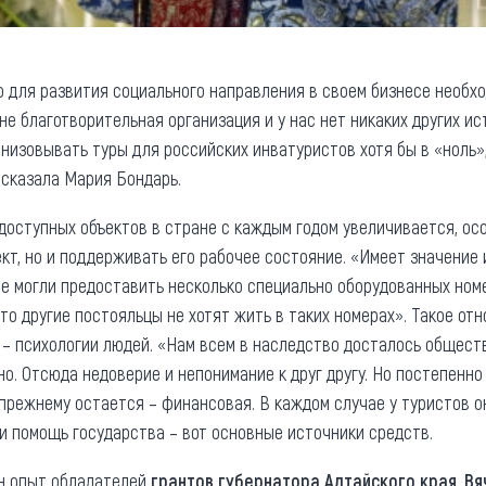
то для развития социального направления в своем бизнесе необх
е благотворительная организация и у нас нет никаких других ис
анизовывать туры для российских инватуристов хотя бы в «ноль»
ссказала Мария Бондарь.
доступных объектов в стране с каждым годом увеличивается, осо
кт, но и поддерживать его рабочее состояние. «Имеет значение
е могли предоставить несколько специально оборудованных номе
что другие постояльцы не хотят жить в таких номерах». Такое о
 – психологии людей. «Нам всем в наследство досталось обществ
. Отсюда недоверие и непонимание к друг другу. Но постепенно
-прежнему остается – финансовая. В каждом случае у туристов о
и помощь государства – вот основные источники средств.
ен опыт обладателей
грантов губернатора Алтайского края.
Вя