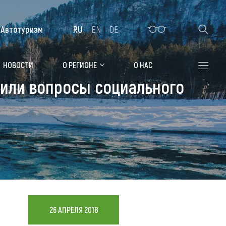
Автотуризм
RU
EN
DE
Алтайская зимовка
НОВОСТИ
О РЕГИОНЕ
О НАС
дили вопросы социального
Где остановиться
Санатории
Гостиницы, отели
Коттеджи, базы
Сельские усадьбы
Мотели, придорожные отели
26 АПРЕЛЯ 2018