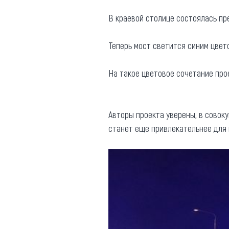
Где поесть
Кар
В краевой столице состоялась пр
Нов
Рестораны
Теперь мост светится синим цвет
Кафе
Что 
Придорожные кафе
На такое цветовое сочетание пр
Авторы проекта уверены, в совоку
станет еще привлекательнее для 
Другие рубрики
О нас
Реестр туроператоров
Алтайского края
Реестр туристических
агентств Алтайского края