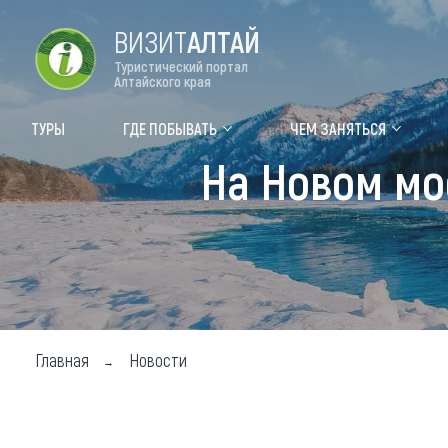
ВИЗИТ
АЛТАЙ
Туристический портал
Алтайского края
Форум VISIT ALTAI
Цвет
ТУРЫ
ГДЕ ПОБЫВАТЬ
ЧЕМ ЗАНЯТЬСЯ
На Новом мо
Туры
Где
Объек
Объек
Объек
Топ т
Главная
Новости
Для м