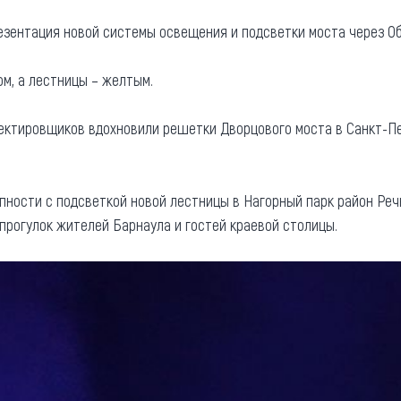
та
О регионе
езентация новой системы освещения и подсветки моста через О
ости
Общая информация
ом, а лестницы – желтым.
Как добраться
привезти (сувениры)
Люди, прославившие Ал
оектировщиков вдохновили решетки Дворцового моста в Санкт-П
Карты и буклеты
пности с подсветкой новой лестницы в Нагорный парк район Реч
прогулок жителей Барнаула и гостей краевой столицы.