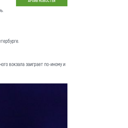
АРХИВ НОВОСТЕЙ
Коллекция впечатлений
бь.
Блог путешественника
Видеогалерея
тай
Фотогалерея
етербурге.
ного вокзала заиграет по-иному и