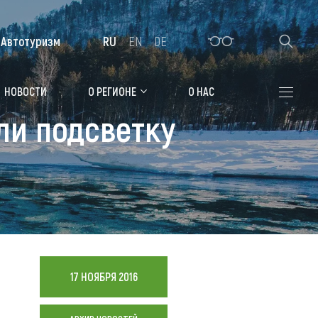
Автотуризм
RU
EN
DE
Алтайская зимовка
НОВОСТИ
О РЕГИОНЕ
О НАС
ли подсветку
Где остановиться
Санатории
Гостиницы, отели
Коттеджи, базы
Сельские усадьбы
Мотели, придорожные отели
17 НОЯБРЯ 2016