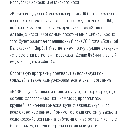
Республики Хакасия и Алтайского края.
«В течение двух дней мы запланировали 16 беговых заездов
и две скачки. Участники – а всего их ожидается около 150, -
поборются за именной, коммерческий
приз «Золото
Алтая»
, считающийся самым престижным в Сибири. Кроме
того, будет разыгран традиционный приз 2014 года «Большой
Белокурихи» (Дерби). Участие в нем примут лучшие скакуны-
четырехлетки региона», - рассказал
Денис Лубнин
, главный
судья ипподрома «Алтай».
Спортивную программу предварит выводка-аукцион
лошадей, а также культурно-развлекательная программа.
«В 1814 году в Алтайском горном округе, на территории, где
сегодня расположился наш комплекс, проводилась
крупнейшая конная ярмарка, куда съезжались купцы со
всех окрестных земель. Помимо торговли скотом, утварью и
сельскохозяйственными атрибутами они устраивали конные
бега. Причем, нередко торговцы сами выступали