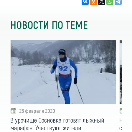
НОВОСТИ ПО ТЕМЕ
26 февраля 2020
2
В урочище Сосновка готовят лыжный
На А
марафон. Участвуют жители
снег