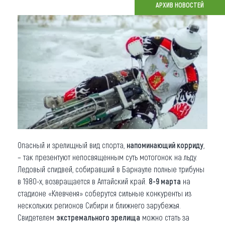
АРХИВ НОВОСТЕЙ
Что привезти (сувениры)
О регионе
Коллекция впечатлений
Другие рубрики
Опасный и зрелищный вид спорта,
напоминающий корриду
,
– так презентуют непосвященным суть мотогонок на льду.
Ледовый спидвей, собиравший в Барнауле полные трибуны
в 1980-х, возвращается в Алтайский край.
8-9 марта
на
стадионе «Клевченя» соберутся сильные конкуренты из
нескольких регионов Сибири и ближнего зарубежья.
Свидетелем
экстремального зрелища
можно стать за