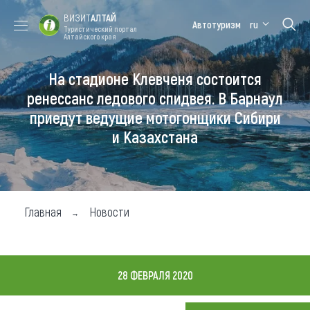
ВИЗИТ
АЛТАЙ
Автотуризм
ru
Туристический портал
Алтайского края
На стадионе Клевченя состоится
Форум VISIT
Цветение
Медицинский
Алтайская
ALTAI
маральника
форум
зимовка
ренессанс ледового спидвея. В Барнаул
приедут ведущие мотогонщики Сибири
Туры
и Казахстана
Где побывать
Чем заняться
Где остановиться
Главная
Новости
Где поесть
Карта
28 ФЕВРАЛЯ 2020
Новости