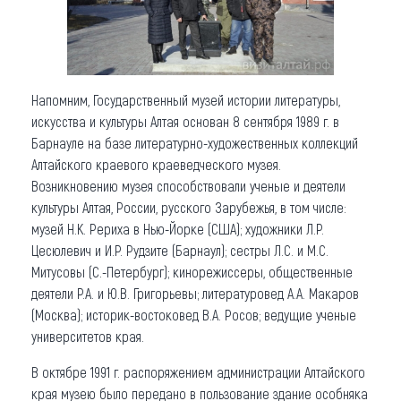
Напомним, Государственный музей истории литературы,
искусства и культуры Алтая основан 8 сентября 1989 г. в
Барнауле на базе литературно-художественных коллекций
Алтайского краевого краеведческого музея.
Возникновению музея способствовали ученые и деятели
культуры Алтая, России, русского Зарубежья, в том числе:
музей Н.К. Рериха в Нью-Йорке (США); художники Л.Р.
Цесюлевич и И.Р. Рудзите (Барнаул); сестры Л.С. и М.С.
Митусовы (С.-Петербург); кинорежиссеры, общественные
деятели Р.А. и Ю.В. Григорьевы; литературовед А.А. Макаров
(Москва); историк-востоковед В.А. Росов; ведущие ученые
университетов края.
В октябре 1991 г. распоряжением администрации Алтайского
края музею было передано в пользование здание особняка