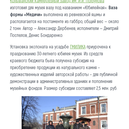
Колыванский камнерезный завод им. И.И. Ползунова
изготовил для музея вазу под названием «Юбилейная».
Ваза
Что привезти (сувениры)
формы «Медичи»
выполнена из ревневской яшмы и
располагается на постаменте из габбро, общий вес — около
О регионе
2 тонн. Автор — Александр Дербенев, исполнители — Дмитрий
Коллекция впечатлений
Поспелов, Денис Бондаренко.
Установка экспоната на усадьбе
ГМИЛИКА
приурочена к
Другие рубрики
празднованию 30-летнего юбилея музея. Из средств
краевого бюджета была получена субсидия на
приобретение продукции из натурального камня –
художественных изделий авторской работы – для публичной
демонстрации в административных зданиях и пополнения
музейных фондов. Размер субсидии составляет 2,5 млн. руб.