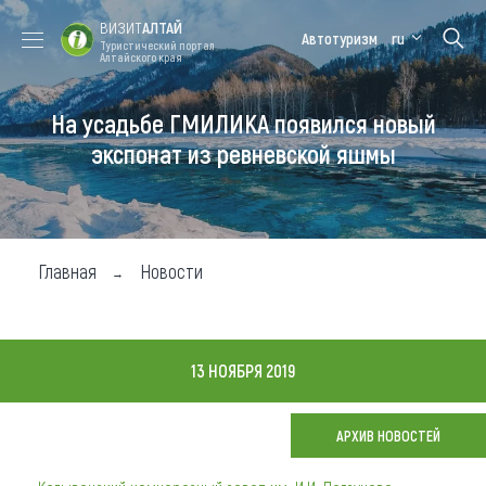
ВИЗИТ
АЛТАЙ
Автотуризм
ru
Туристический портал
Алтайского края
На усадьбе ГМИЛИКА появился новый
Форум VISIT
Цветение
Медицинский
Алтайская
ALTAI
маральника
форум
зимовка
экспонат из ревневской яшмы
Туры
Где побывать
Главная
Новости
Чем заняться
Где остановиться
13 НОЯБРЯ 2019
Где поесть
Карта
АРХИВ НОВОСТЕЙ
Новости